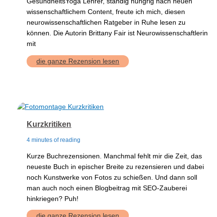
GesundheitsYoga Lehrer, ständig hungrig nach neuen
wissenschaftlichem Content, freute ich mich, diesen
neurowissenschaftlichen Ratgeber in Ruhe lesen zu
können. Die Autorin Brittany Fair ist Neurowissenschaftlerin
mit
Neurowissenschaft-
die ganze Rezension lesen
Yoga
Kurzkritiken
4 minutes of reading
Kurze Buchrezensionen. Manchmal fehlt mir die Zeit, das
neueste Buch in epischer Breite zu rezensieren und dabei
noch Kunstwerke von Fotos zu schießen. Und dann soll
man auch noch einen Blogbeitrag mit SEO-Zauberei
hinkriegen? Puh!
Kurzkritiken
die ganze Rezension lesen