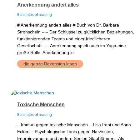
Anerkennung ändert alles
8 minutes of reading
# Anerkennung ändert alles # Buch von Dr. Barbara
Strohschein – – Der Schlüssel zu glücklichen Beziehungen,
funktionierenden Teams und einer friedlicheren
Gesellschaft – – Anerkennung spielt auch im Yoga eine
große Rolle. Anerkennung ist
Anerkennung
die ganze Rezension lesen
ändert
alles
Toxische Menschen
8 minutes of reading
– Immun gegen toxische Menschen – Lisa Irani und Anna
Eckert – Psychologische Tools gegen Narzissten,
Energievampire und andere Seelen-Staubfänger – Als