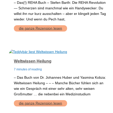
– Das(!) REHA Buch – Stefen Barth: Die REHA Revolution
— Schmerzen sind manchmal wie ein Handywecker: Du
willst ihn nur kurz ausschalten – aber er klingelt jeden Tag
wieder. Und wenn du Pech hast,
Die
die ganze Rezension lesen
REHA
Revolution
Weltwissen Heilung
7 minutes of reading
– Das Buch von Dr. Johannes Huber und Yasmina Kobza:
Weltwissen Heilung – – – Manche Bücher fühlen sich an
wie ein Gespräch mit einer sehr alten, sehr weisen
Großmutter … die nebenbei ein Medizinstudium
Weltwissen
die ganze Rezension lesen
Heilung