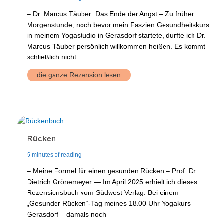
– Dr. Marcus Täuber: Das Ende der Angst – Zu früher
Morgenstunde, noch bevor mein Faszien Gesundheitskurs
in meinem Yogastudio in Gerasdorf startete, durfte ich Dr.
Marcus Täuber persönlich willkommen heißen. Es kommt
schließlich nicht
Das
die ganze Rezension lesen
Ende
der
Angst
Rücken
5 minutes of reading
– Meine Formel für einen gesunden Rücken – Prof. Dr.
Dietrich Grönemeyer — Im April 2025 erhielt ich dieses
Rezensionsbuch vom Südwest Verlag. Bei einem
„Gesunder Rücken“-Tag meines 18.00 Uhr Yogakurs
Gerasdorf – damals noch