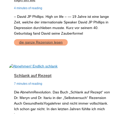
4 minutes of reading
– David JP Phillips: High on life – — 19 Jahre ist eine lange
Zeit, welche der internationale Speaker David JP Phillips in
Depression durchleben musste. Kurz vor seinem 40.
Geburtstag fand David seine Zauberformel
high
die ganze Rezension lesen
on
life
Schlank auf Rezept
7 minutes of reading
Die AbnehmRevolution. Das Buch „Schlank auf Rezept“ von
Dr. Meryn und Dr. Itariu in der „Selbstversuch“ Rezension
Auch GesundheitsYogalehrer sind nicht immer vollschlank.
Ich schon gar nicht. In den letzten Jahren fühlte ich mich