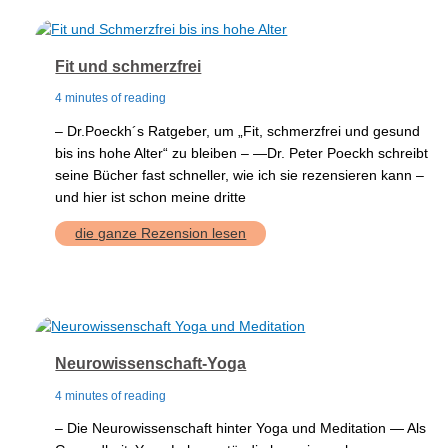
Fit und schmerzfrei
4 minutes of reading
– Dr.Poeckh´s Ratgeber, um „Fit, schmerzfrei und gesund
bis ins hohe Alter“ zu bleiben – —Dr. Peter Poeckh schreibt
seine Bücher fast schneller, wie ich sie rezensieren kann –
und hier ist schon meine dritte
Fit
die ganze Rezension lesen
und
schmerzfrei
Neurowissenschaft-Yoga
4 minutes of reading
– Die Neurowissenschaft hinter Yoga und Meditation — Als