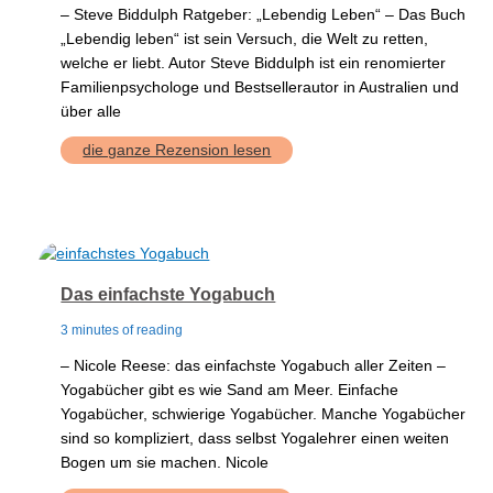
– Steve Biddulph Ratgeber: „Lebendig Leben“ – Das Buch
„Lebendig leben“ ist sein Versuch, die Welt zu retten,
welche er liebt. Autor Steve Biddulph ist ein renomierter
Familienpsychologe und Bestsellerautor in Australien und
über alle
S.Biddulph:
die ganze Rezension lesen
Lebendig
leben
Das einfachste Yogabuch
3 minutes of reading
– Nicole Reese: das einfachste Yogabuch aller Zeiten –
Yogabücher gibt es wie Sand am Meer. Einfache
Yogabücher, schwierige Yogabücher. Manche Yogabücher
sind so kompliziert, dass selbst Yogalehrer einen weiten
Bogen um sie machen. Nicole