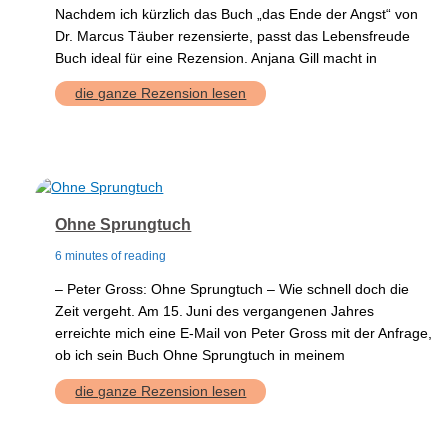
Nachdem ich kürzlich das Buch „das Ende der Angst“ von
Dr. Marcus Täuber rezensierte, passt das Lebensfreude
Buch ideal für eine Rezension. Anjana Gill macht in
Geheimnisse-
die ganze Rezension lesen
der-
Lebensfreude
Ohne Sprungtuch
6 minutes of reading
– Peter Gross: Ohne Sprungtuch – Wie schnell doch die
Zeit vergeht. Am 15. Juni des vergangenen Jahres
erreichte mich eine E‑Mail von Peter Gross mit der Anfrage,
ob ich sein Buch Ohne Sprungtuch in meinem
Ohne
die ganze Rezension lesen
Sprungtuch