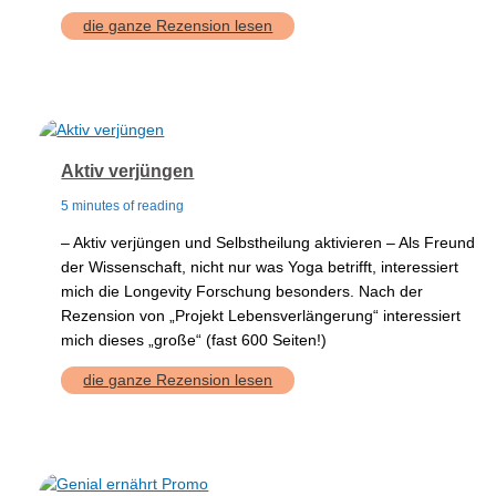
Rücken
die ganze Rezension lesen
Aktiv verjüngen
5 minutes of reading
– Aktiv verjüngen und Selbstheilung aktivieren – Als Freund
der Wissenschaft, nicht nur was Yoga betrifft, interessiert
mich die Longevity Forschung besonders. Nach der
Rezension von „Projekt Lebensverlängerung“ interessiert
mich dieses „große“ (fast 600 Seiten!)
Aktiv
die ganze Rezension lesen
verjüngen