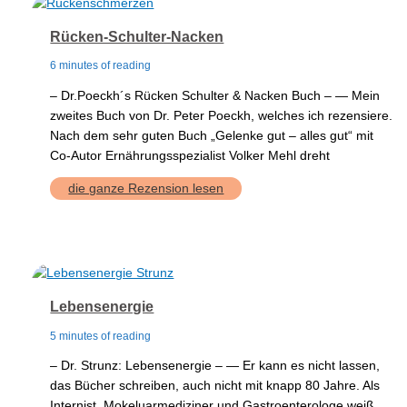
Rücken-Schulter-Nacken
6 minutes of reading
– Dr.Poeckh´s Rücken Schulter & Nacken Buch – — Mein
zweites Buch von Dr. Peter Poeckh, welches ich rezensiere.
Nach dem sehr guten Buch „Gelenke gut – alles gut“ mit
Co-Autor Ernährungsspezialist Volker Mehl dreht
Rücken-
die ganze Rezension lesen
Schulter-
Nacken
Lebensenergie
5 minutes of reading
– Dr. Strunz: Lebensenergie – — Er kann es nicht lassen,
das Bücher schreiben, auch nicht mit knapp 80 Jahre. Als
Internist, Mokeluarmediziner und Gastroenterologe weiß