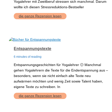
Yogalehrer mit Zweitberuf stressen sich manchmal. Darum
wollte ich diesen Stressreduktions-Bestseller
ready-
die ganze Rezension lesen
for-
reset
Entspannungstexte
6 minutes of reading
Entspannungsgeschichten für Yogalehrer 🙂 Manchmal
gehen Yogalehrern die Texte für die Endentspannung aus –
besonders, wenn sie nicht einfach alte Texte neu
aufwärmen möchten und wenig Zeit sowie Talent haben,
eigene Texte zu schreiben. In
Entspannungstexte
die ganze Rezension lesen