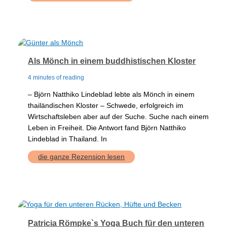
Als Mönch in einem buddhistischen Kloster
4 minutes of reading
– Björn Natthiko Lindeblad lebte als Mönch in einem
thailändischen Kloster – Schwede, erfolgreich im
Wirtschaftsleben aber auf der Suche. Suche nach einem
Leben in Freiheit. Die Antwort fand Björn Natthiko
Lindeblad in Thailand. In
Als
die ganze Rezension lesen
Mönch
in
einem
buddhistischen
Kloster
Patricia Römpke`s Yoga Buch für den unteren