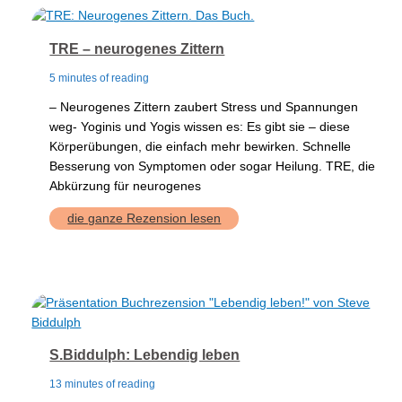
TRE – neurogenes Zittern
5 minutes of reading
– Neurogenes Zittern zaubert Stress und Spannungen
weg- Yoginis und Yogis wissen es: Es gibt sie – diese
Körperübungen, die einfach mehr bewirken. Schnelle
Besserung von Symptomen oder sogar Heilung. TRE, die
Abkürzung für neurogenes
TRE
die ganze Rezension lesen
–
neurogenes
Zittern
S.Biddulph: Lebendig leben
13 minutes of reading