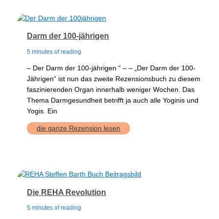
Darm der 100-jährigen
5 minutes of reading
– Der Darm der 100-jährigen “ – – „Der Darm der 100-
Jährigen“ ist nun das zweite Rezensionsbuch zu diesem
faszinierenden Organ innerhalb weniger Wochen. Das
Thema Darmgesundheit betrifft ja auch alle Yoginis und
Yogis. Ein
Darm
die ganze Rezension lesen
der
100-
jährigen
Die REHA Revolution
5 minutes of reading