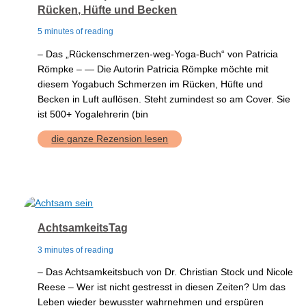
Rücken, Hüfte und Becken
5 minutes of reading
– Das „Rückenschmerzen-weg-Yoga-Buch“ von Patricia
Römpke – — Die Autorin Patricia Römpke möchte mit
diesem Yogabuch Schmerzen im Rücken, Hüfte und
Becken in Luft auflösen. Steht zumindest so am Cover. Sie
ist 500+ Yogalehrerin (bin
Patricia
die ganze Rezension lesen
Römpke`s
Yoga
Buch
für
den
unteren
Rücken,
Hüfte
und
Becken
AchtsamkeitsTag
3 minutes of reading
– Das Achtsamkeitsbuch von Dr. Christian Stock und Nicole
Reese – Wer ist nicht gestresst in diesen Zeiten? Um das
Leben wieder bewusster wahrnehmen und erspüren