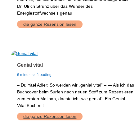
Dr. Ulrich Strunz über das Wunder des
Energiestoffwechsels genau
Lebensenergie
die ganze Rezension lesen
Genial vital
6 minutes of reading
– Dr. Yael Adler: So werden wir „genial vital“ – — Als ich das
Buchcover beim Surfen nach neuen Stoff zum Rezensieren
zum ersten Mal sah, dachte ich „wie genial“. Ein Genial
Vital Buch mit
Genial
die ganze Rezension lesen
vital