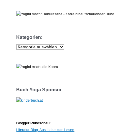
Kategorien:
K
a
t
e
g
o
r
Buch.Yoga Sponsor
i
e
n
:
Blogger Rundschau:
Literatur-Blog: Aus Liebe zum Lesen