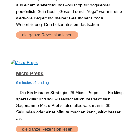
aus einem Weiterbildungsworkshop für Yogalehrer
persönlich. Sein Buch „Gesund durch Yoga“ war mir eine
wertvolle Begleitung meiner Gesundheits Yoga
Weiterbildung. Den bekanntesten deutschen
Gute
die ganze Rezension lesen
Gelenke
Micro-Preps
6 minutes of reading
– Die Ein Minuten Strategie. 28 Micro-Preps – — Es klingt
spektakulär und soll wissenschaftlich bestätigt sein:
Sogenannte Micro Prebs, also alles was man in 30
Sekunden oder einer Minute machen kann, wirkt besser,
als
Micro-
die ganze Rezension lesen
Preps