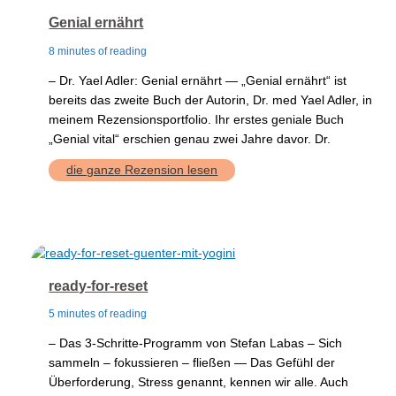
Genial ernährt
8 minutes of reading
– Dr. Yael Adler: Genial ernährt — „Genial ernährt“ ist
bereits das zweite Buch der Autorin, Dr. med Yael Adler, in
meinem Rezensionsportfolio. Ihr erstes geniale Buch
„Genial vital“ erschien genau zwei Jahre davor. Dr.
Genial
die ganze Rezension lesen
ernährt
ready-for-reset
5 minutes of reading
– Das 3-Schritte-Programm von Stefan Labas – Sich
sammeln – fokussieren – fließen — Das Gefühl der
Überforderung, Stress genannt, kennen wir alle. Auch