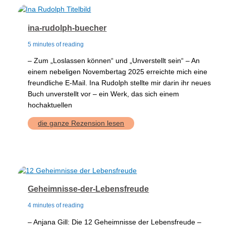
ina-rudolph-buecher
5 minutes of reading
– Zum „Loslassen können“ und „Unverstellt sein“ – An
einem nebeligen Novembertag 2025 erreichte mich eine
freundliche E-Mail. Ina Rudolph stellte mir darin ihr neues
Buch unverstellt vor – ein Werk, das sich einem
hochaktuellen
ina-
die ganze Rezension lesen
rudolph-
buecher
Geheimnisse-der-Lebensfreude
4 minutes of reading
– Anjana Gill: Die 12 Geheimnisse der Lebensfreude –