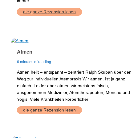
immer
Schlank
die ganze Rezension lesen
auf
Rezept
Atmen
6 minutes of reading
Atmen heilt – entspannt – zentriert Ralph Skuban über den
Weg zur individuellen Atempraxis Wir atmen. Ist ja ganz
einfach. Leider aber atmen wir meistens falsch,
ausgenommen Medizinier, Atemtherapeuten, Mönche und
Yogis. Viele Krankheiten körperlicher
Atmen
die ganze Rezension lesen