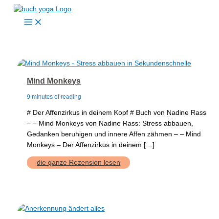
Zum
Inhalt
springen
Mind Monkeys
9 minutes of reading
# Der Affenzirkus in deinem Kopf # Buch von Nadine Rass
– – Mind Monkeys von Nadine Rass: Stress abbauen,
Gedanken beruhigen und innere Affen zähmen – – Mind
Monkeys – Der Affenzirkus in deinem […]
Mind
die ganze Rezension lesen
Monkeys