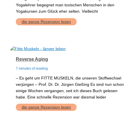
Yogalehrer begegnet man toxischen Menschen in den
Yogakursen zum Glück eher selten. Vielleicht
Toxische
die ganze Rezension lesen
Menschen
Reverse Aging
7 minutes of reading
– Es geht um FITTE MUSKELN, die unseren Stoffwechsel
verjüngen – Prof. Dr. Dr. Jürgen Gießing Es sind nun schon
einige Wochen vergangen, seit ich dieses Buch gelesen
habe. Eine schnelle Rezension war diesmal leider
Reverse
die ganze Rezension lesen
Aging