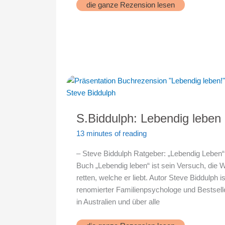
Das
die ganze Rezension lesen
empathische
Gen
S.Biddulph: Lebendig leben
13 minutes of reading
– Steve Biddulph Ratgeber: „Lebendig Leben
Buch „Lebendig leben“ ist sein Versuch, die W
retten, welche er liebt. Autor Steve Biddulph is
renomierter Familienpsychologe und Bestsell
in Australien und über alle