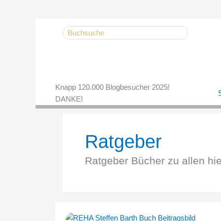
Zum
Search
Inhalt
for:
springen
Knapp 120.000 Blogbesucher 2025!
S
DANKE!
Ratgeber
Ratgeber Bücher zu allen hi