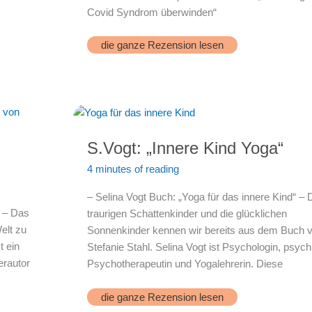
Covid Syndrom überwinden“
Dr.Nieman:
die ganze Rezension lesen
Long-
Covid
Syndrom
S.Vogt: „Innere Kind Yoga“
4 minutes of reading
– Selina Vogt Buch: „Yoga für das innere Kind“ – 
“ – Das
traurigen Schattenkinder und die glücklichen
elt zu
Sonnenkinder kennen wir bereits aus dem Buch 
t ein
Stefanie Stahl. Selina Vogt ist Psychologin, psych
erautor
Psychotherapeutin und Yogalehrerin. Diese
S.Vogt:
die ganze Rezension lesen
„Innere