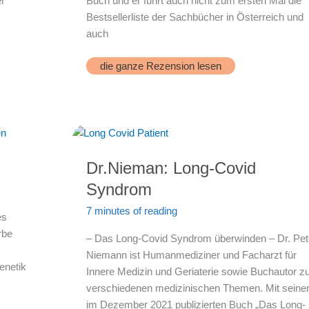
er
Buch und er führt auch nicht zum ersten Mal die
Bestsellerliste der Sachbücher in Österreich und
auch
Die
die ganze Rezension lesen
vier
Quellen
der
Jugend
Dr.Nieman: Long-Covid
Syndrom
7 minutes of reading
es
rbe
– Das Long-Covid Syndrom überwinden – Dr. Pet
Niemann ist Humanmediziner und Facharzt für
enetik
Innere Medizin und Geriaterie sowie Buchautor z
verschiedenen medizinischen Themen. Mit sein
im Dezember 2021 publizierten Buch „Das Long-