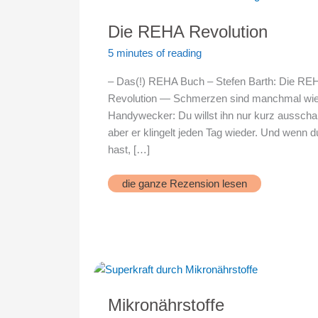
Die REHA Revolution
5 minutes of reading
– Das(!) REHA Buch – Stefen Barth: Die RE
Revolution — Schmerzen sind manchmal wie
Handywecker: Du willst ihn nur kurz ausscha
aber er klingelt jeden Tag wieder. Und wenn 
hast, […]
Die
die ganze Rezension lesen
REHA
Revolution
Mikronährstoffe