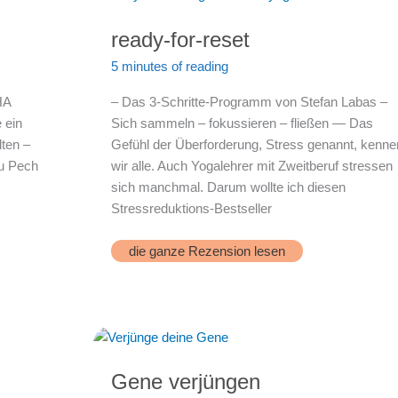
ready-for-reset
5 minutes of reading
HA
– Das 3-Schritte-Programm von Stefan Labas –
 ein
Sich sammeln – fokussieren – fließen — Das
lten –
Gefühl der Überforderung, Stress genannt, kenne
du Pech
wir alle. Auch Yogalehrer mit Zweitberuf stressen
sich manchmal. Darum wollte ich diesen
Stressreduktions-Bestseller
ready-
die ganze Rezension lesen
for-
reset
Gene verjüngen