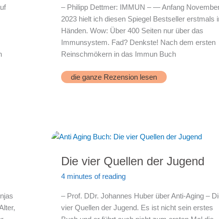
uf
– Philipp Dettmer: IMMUN – — Anfang Novembe
2023 hielt ich diesen Spiegel Bestseller erstmals i
Händen. Wow: Über 400 Seiten nur über das
Immunsystem. Fad? Denkste! Nach dem ersten
n
Reinschmökern in das Immun Buch
Immun
die ganze Rezension lesen
Die vier Quellen der Jugend
4 minutes of reading
njas
– Prof. DDr. Johannes Huber über Anti-Aging – D
lter,
vier Quellen der Jugend. Es ist nicht sein erstes