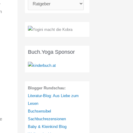
K
r
a
n
t
e
g
o
r
Buch.Yoga Sponsor
i
e
n
:
Blogger Rundschau:
Literatur-Blog: Aus Liebe zum
Lesen
Buchsensibel
ie
Sachbuchrezensionen
Baby & Kleinkind Blog