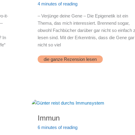
4 minutes of reading
o-it-
– Verjünge deine Gene – Die Epigenetik ist ein
 —
Thema, das mich interessiert. Brennend sogar,
obwohl Fachbücher darüber gar nicht so einfach 
 In
lesen sind. Mit der Erkenntnis, dass die Gene gar
fe“
nicht so viel
Gene
die ganze Rezension lesen
verjüngen
Immun
6 minutes of reading