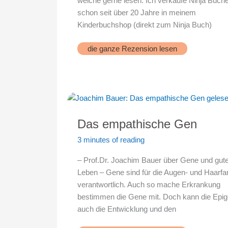
welche gerne lesen. Ich verkaufe Ninja Büch
schon seit über 20 Jahre in meinem
Kinderbuchshop (direkt zum Ninja Buch)
Ninja
die ganze Rezension lesen
Buch
Das empathische Gen
3 minutes of reading
– Prof.Dr. Joachim Bauer über Gene und gut
Leben – Gene sind für die Augen- und Haarfa
verantwortlich. Auch so mache Erkrankung
bestimmen die Gene mit. Doch kann die Epig
auch die Entwicklung und den