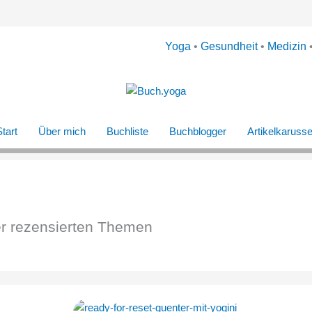
Yoga
•
Gesundheit
•
Medizin
tart
Über mich
Buchliste
Buchblogger
Artikelkarusse
er rezensierten Themen