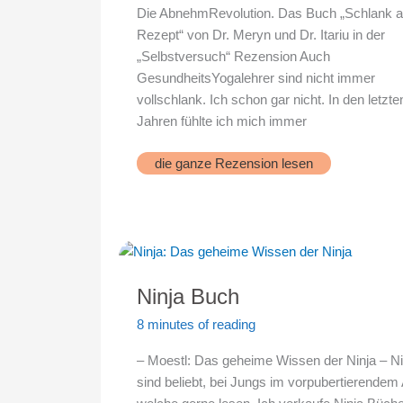
Die AbnehmRevolution. Das Buch „Schlank a
Rezept“ von Dr. Meryn und Dr. Itariu in der
„Selbstversuch“ Rezension Auch
GesundheitsYogalehrer sind nicht immer
vollschlank. Ich schon gar nicht. In den letzte
Jahren fühlte ich mich immer
Schlank
die ganze Rezension lesen
auf
Rezept
Ninja Buch
8 minutes of reading
– Moestl: Das geheime Wissen der Ninja – Ni
sind beliebt, bei Jungs im vorpubertierendem A