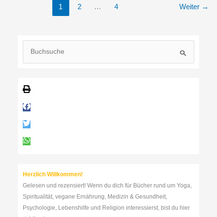
1
2
…
4
Weiter
→
S
u
c
h
e
n
n
a
c
h
:
Herzlich Willkommen!
Gelesen und rezensiert! Wenn du dich für Bücher rund um Yoga,
Spiritualität, vegane Ernährung, Medizin & Gesundheit,
Psychologie, Lebenshilfe und Religion interessierst, bist du hier