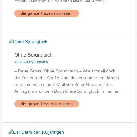
Yogakursen zum Glück eher selten. Vielleicht […]
Toxische
die ganze Rezension lesen
Menschen
Ohne Sprungtuch
6 minutes of reading
– Peter Gross: Ohne Sprungtuch – Wie schnell doch
die Zeit vergeht. Am 15. Juni des vergangenen Jahres
erreichte mich eine E‑Mail von Peter Gross mit der
Anfrage, ob ich sein Buch Ohne Sprungtuch in meinem
Ohne
die ganze Rezension lesen
Sprungtuch