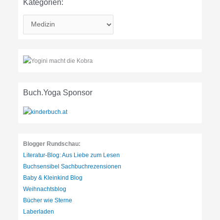
Kategorien:
K
a
t
e
g
o
r
Buch.Yoga Sponsor
i
e
n
:
Blogger Rundschau:
Literatur-Blog: Aus Liebe zum Lesen
Buchsensibel Sachbuchrezensionen
Baby & Kleinkind Blog
Weihnachtsblog
Bücher wie Sterne
Laberladen