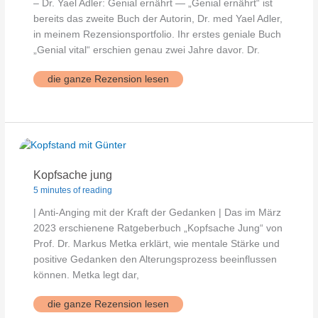
– Dr. Yael Adler: Genial ernährt — „Genial ernährt“ ist
bereits das zweite Buch der Autorin, Dr. med Yael Adler,
in meinem Rezensionsportfolio. Ihr erstes geniale Buch
„Genial vital“ erschien genau zwei Jahre davor. Dr.
Genial
die ganze Rezension lesen
ernährt
Kopfsache jung
5 minutes of reading
| Anti-Anging mit der Kraft der Gedanken | Das im März
2023 erschienene Ratgeberbuch „Kopfsache Jung“ von
Prof. Dr. Markus Metka erklärt, wie mentale Stärke und
positive Gedanken den Alterungsprozess beeinflussen
können. Metka legt dar,
Kopfsache
die ganze Rezension lesen
jung