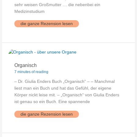
sehr weisen Großmutter … die nebenbei ein
Medizinstudium
Weltwissen
die ganze Rezension lesen
Heilung
Organisch
7 minutes of reading
– Dr. Giulia Enders Buch „Organisch“ – – Manchmal
liest man ein Buch und hat das Gefühl, der eigene
Körper nickt leise mit. – „Organisch“ von Giulia Enders
ist genau so ein Buch. Eine spannende
Organisch
die ganze Rezension lesen