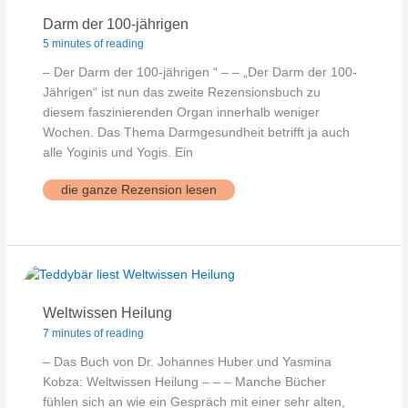
Darm der 100-jährigen
5 minutes of reading
– Der Darm der 100-jährigen “ – – „Der Darm der 100-
Jährigen“ ist nun das zweite Rezensionsbuch zu
diesem faszinierenden Organ innerhalb weniger
Wochen. Das Thema Darmgesundheit betrifft ja auch
alle Yoginis und Yogis. Ein
Darm
die ganze Rezension lesen
der
100-
jährigen
Weltwissen Heilung
7 minutes of reading
– Das Buch von Dr. Johannes Huber und Yasmina
Kobza: Weltwissen Heilung – – – Manche Bücher
fühlen sich an wie ein Gespräch mit einer sehr alten,