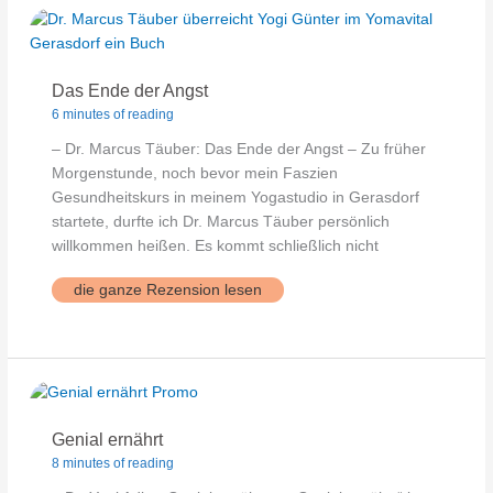
Das Ende der Angst
6 minutes of reading
– Dr. Marcus Täuber: Das Ende der Angst – Zu früher
Morgenstunde, noch bevor mein Faszien
Gesundheitskurs in meinem Yogastudio in Gerasdorf
startete, durfte ich Dr. Marcus Täuber persönlich
willkommen heißen. Es kommt schließlich nicht
Das
die ganze Rezension lesen
Ende
der
Angst
Genial ernährt
8 minutes of reading