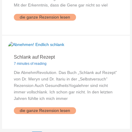
Mit der Erkenntnis, dass die Gene gar nicht so viel
Gene
die ganze Rezension lesen
verjüngen
Schlank auf Rezept
7 minutes of reading
Die AbnehmRevolution. Das Buch „Schlank auf Rezept“
von Dr. Meryn und Dr. Itariu in der „Selbstversuch“
Rezension Auch GesundheitsYogalehrer sind nicht
immer vollschlank. Ich schon gar nicht. In den letzten
Jahren fühlte ich mich immer
Schlank
die ganze Rezension lesen
auf
Rezept