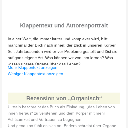
Klappentext und Autorenportrait
In einer Welt, die immer lauter und komplexer wird, hilft
manchmal der Blick nach innen: der Blick in unseren Körper.
Seit Jahrtausenden wird er vor Probleme gestellt und löst sie
auf ganz eigene Art. Was können wir von ihm lernen? Was
wissen unsere Organe über das Leben?
Mehr Klappentext anzeigen
Weniger Klappentext anzeigen
Giulia Enders nimmt uns mit auf eine faszinierende
Entdeckungsreise in unser Inneres. Mit neuesten
wissenschaftlichen Erkenntnissen und ihrem
unnachahmlichen Talent, komplexe Zusammenhänge
Rezension von „Organisch“
spielerisch leicht auf den Punkt zu bringen, weckt sie eine
Ullstein beschreibt das Buch als Einladung, „das Leben von
tiefe Liebe zu dem, was uns so nah und doch oft fern ist: uns
innen heraus“ zu verstehen und dem Körper mit mehr
selbst.
Achtsamkeit und Vertrauen zu begegnen.
Und genau so fühlt es sich an: Enders schreibt über Organe
In ihrem Millionenbestseller Darm mit Charme hat Giulia