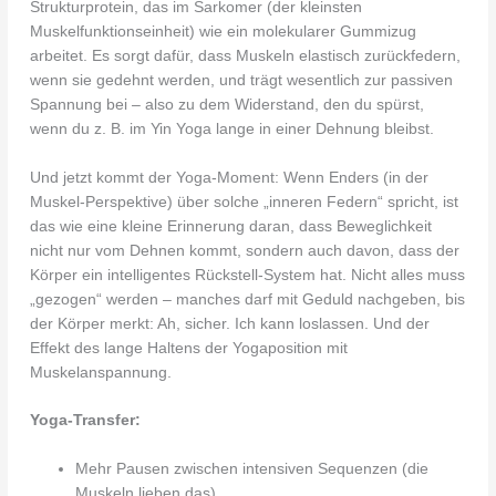
Strukturprotein, das im Sarkomer (der kleinsten
Muskelfunktionseinheit) wie ein molekularer Gummizug
arbeitet. Es sorgt dafür, dass Muskeln elastisch zurückfedern,
wenn sie gedehnt werden, und trägt wesentlich zur passiven
Spannung bei – also zu dem Widerstand, den du spürst,
wenn du z. B. im Yin Yoga lange in einer Dehnung bleibst.
Und jetzt kommt der Yoga-Moment: Wenn Enders (in der
Muskel-Perspektive) über solche „inneren Federn“ spricht, ist
das wie eine kleine Erinnerung daran, dass Beweglichkeit
nicht nur vom Dehnen kommt, sondern auch davon, dass der
Körper ein intelligentes Rückstell-System hat. Nicht alles muss
„gezogen“ werden – manches darf mit Geduld nachgeben, bis
der Körper merkt: Ah, sicher. Ich kann loslassen. Und der
Effekt des lange Haltens der Yogaposition mit
Muskelanspannung.
Yoga-Transfer:
Mehr Pausen zwischen intensiven Sequenzen (die
Muskeln lieben das).