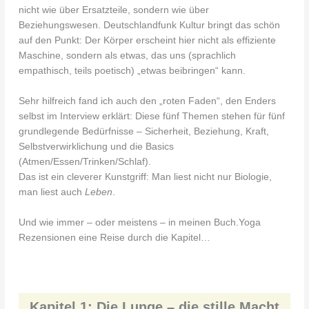
nicht wie über Ersatzteile, sondern wie über
Enders eine neue Art begründet, über Wissenschaft zu
Beziehungswesen. Deutschlandfunk Kultur bringt das schön
schreiben.
auf den Punkt: Der Körper erscheint hier nicht als effiziente
In Organisch erkundet sie, was es wirklich bedeutet, auf den
Maschine, sondern als etwas, das uns (sprachlich
Körper zu hören.
empathisch, teils poetisch) „etwas beibringen“ kann.
Über die Autorin
Sehr hilfreich fand ich auch den „roten Faden“, den Enders
Giulia Enders ist Ärztin und Autorin. 2014 veröffentlichte sie
selbst im Interview erklärt: Diese fünf Themen stehen für fünf
den Bestseller Darm mit Charme. Sie forschte in der
grundlegende Bedürfnisse – Sicherheit, Beziehung, Kraft,
Mikrobiologie, arbeitete als Ärztin und engagiert sich für die
Selbstverwirklichung und die Basics
verständliche Vermittlung wissenschaftlicher Themen.
(Atmen/Essen/Trinken/Schlaf).
Das ist ein cleverer Kunstgriff: Man liest nicht nur Biologie,
Jill Enders ist Kommunikationsdesignerin und spezialisiert auf
man liest auch
Leben
.
die Vermittlung von Wissenschaft. Sie gestaltet Bücher,
Ausstellungen und Veranstaltungskonzepte, darunter die
Und wie immer – oder meistens – in meinen Buch.Yoga
Illustrationen für Darm mit Charme sowie die Konzeption der
Rezensionen eine Reise durch die Kapitel…
Ausstellung Microbiote in Paris.
Kapitel 1: Die Lunge – die stille Macht