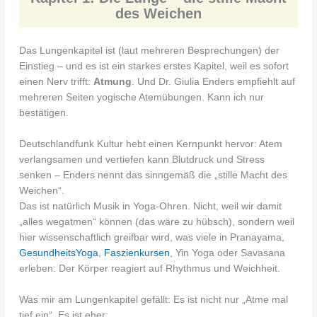
des Weichen
Das Lungenkapitel ist (laut mehreren Besprechungen) der
Einstieg – und es ist ein starkes erstes Kapitel, weil es sofort
einen Nerv trifft:
Atmung
. Und Dr. Giulia Enders empfiehlt auf
mehreren Seiten yogische Atemübungen. Kann ich nur
bestätigen.
Deutschlandfunk Kultur hebt einen Kernpunkt hervor: Atem
verlangsamen und vertiefen kann Blutdruck und Stress
senken – Enders nennt das sinngemäß die „stille Macht des
Weichen“.
Das ist natürlich Musik in Yoga-Ohren. Nicht, weil wir damit
„alles wegatmen“ können (das wäre zu hübsch), sondern weil
hier wissenschaftlich greifbar wird, was viele in Pranayama,
GesundheitsYoga
,
Faszienkursen
, Yin Yoga oder Savasana
erleben: Der Körper reagiert auf Rhythmus und Weichheit.
Was mir am Lungenkapitel gefällt: Es ist nicht nur „Atme mal
tief ein“. Es ist eher: