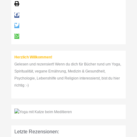
e
n
n
a
c
h
:
Herzlich Willkommen!
Gelesen und rezensiert! Wenn du dich für Bücher rund um Yoga,
Spiritualität, vegane Ernährung, Medizin & Gesundheit,
Psychologie, Lebenshilfe und Religion interessierst, bist du hier
richtig :-)
Letzte Rezensionen: