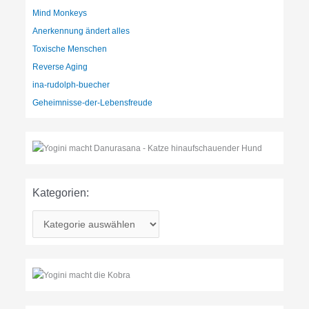
Mind Monkeys
Anerkennung ändert alles
Toxische Menschen
Reverse Aging
ina-rudolph-buecher
Geheimnisse-der-Lebensfreude
Kategorien:
K
a
t
e
g
o