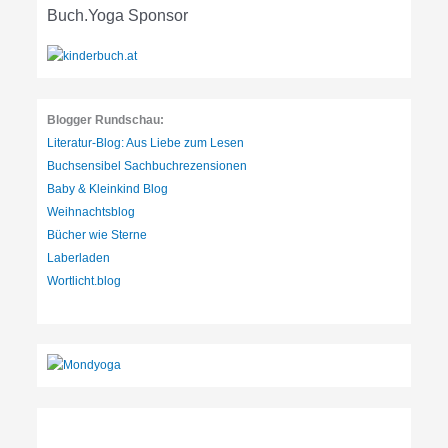
r
Buch.Yoga Sponsor
i
e
n
:
Blogger Rundschau:
Literatur-Blog: Aus Liebe zum Lesen
Buchsensibel Sachbuchrezensionen
Baby & Kleinkind Blog
Weihnachtsblog
Bücher wie Sterne
Laberladen
Wortlicht.blog