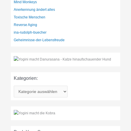
Mind Monkeys
Anerkennung ändert alles
Toxische Menschen
Reverse Aging
ina-rudolph-buecher
Geheimnisse-der-Lebensfreude
Kategorien:
K
a
t
e
g
o
r