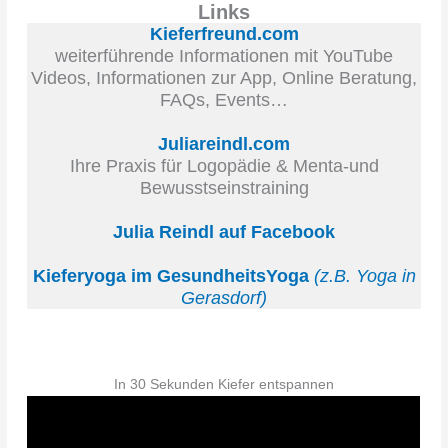
Links
Kieferfreund.com
weiterführende Informationen mit YouTube
Videos, Informationen zur App, Online Beratung,
FAQs, Events…
Juliareindl.com
Ihre Praxis für Logopädie & Menta-und
Bewusstseinstraining
Julia Reindl auf Facebook
Kieferyoga im GesundheitsYoga
(z.B. Yoga in
Gerasdorf)
In 30 Sekunden Kiefer entspannen