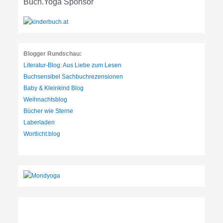
Buch.Yoga Sponsor
i
e
n
:
Blogger Rundschau:
Literatur-Blog: Aus Liebe zum Lesen
Buchsensibel Sachbuchrezensionen
Baby & Kleinkind Blog
Weihnachtsblog
Bücher wie Sterne
Laberladen
Wortlicht.blog