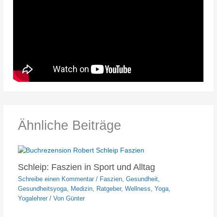
Ähnliche Beiträge
Schleip: Faszien in Sport und Alltag
Schreibe einen Kommentar
/
Faszien
,
Gesundheit
,
Gesundheitsyoga
,
Medizin
,
Ratgeber
,
Wellness
,
Yoga
,
Yogalehrer
/ Von
Günter