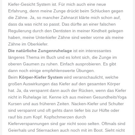
Kiefer-Gesicht System ist. Für mich auch eine neue
Erfahrung, denn meine Zunge drückt beim Schlucken gegen
die Zähne. Ja, so mancher Zahnarzt klärte mich schon auf,
dass da was nicht so passt. Das dürfte an einer falschen
Regulierung durch den Dentisten in meiner Kindheit gelegen
haben, meine Unterkiefer Zähne sind weiter vorne als meine
Zähne im Oberkiefer.
Die natürliche Zungenruhelage
ist ein interessantes
längeres Thema im Buch und es lohnt sich, die Zunge im
oberen Gaumen zu ruhen. Einfach ausprobieren. Es gibt
dann noch einige empfehlenswerte Übungen.
Beim
Körper-Kiefer System
wird veranschaulicht, welche
großen Auswirkungen das Kiefer auf den gesamten Körper
hat. Ja, da verspannt dann auch der Rücken, wenn das Kiefer
nicht in Ruhelage ist. Kenne ich aus meinen GesundheitsYoga
Kursen und aus früheren Zeiten. Nacken-Kiefer und Schulter
sind verspannt und oft gehts dann tiefer bis zur Hüfte oder
rauf bis zum Kopf. Kopfschmerzen durch
Kieferverspannungen sind gar nicht sooo selten. Oftmals sind
Geierhals und Stiernacken auch noch mit im Boot. Sieht nicht