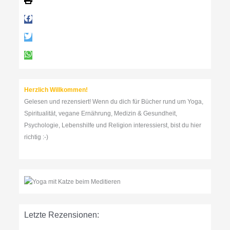
e
n
n
a
c
h
:
Herzlich Willkommen!
Gelesen und rezensiert! Wenn du dich für Bücher rund um Yoga,
Spiritualität, vegane Ernährung, Medizin & Gesundheit,
Psychologie, Lebenshilfe und Religion interessierst, bist du hier
richtig :-)
Letzte Rezensionen: