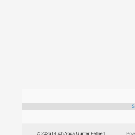
S
© 2026 [Buch.Yoga Günter Fellner]
Pow