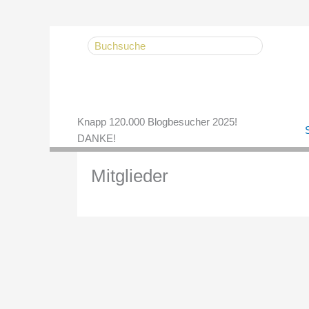
Zum
Search
Inhalt
for:
springen
Knapp 120.000 Blogbesucher 2025!
S
DANKE!
Mitglieder