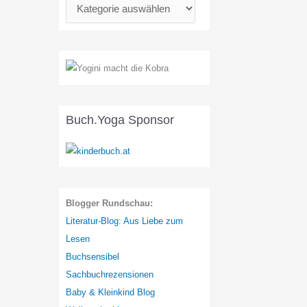
K
a
t
e
g
o
r
Buch.Yoga Sponsor
i
e
n
:
Blogger Rundschau:
Literatur-Blog: Aus Liebe zum
Lesen
Buchsensibel
Sachbuchrezensionen
Baby & Kleinkind Blog