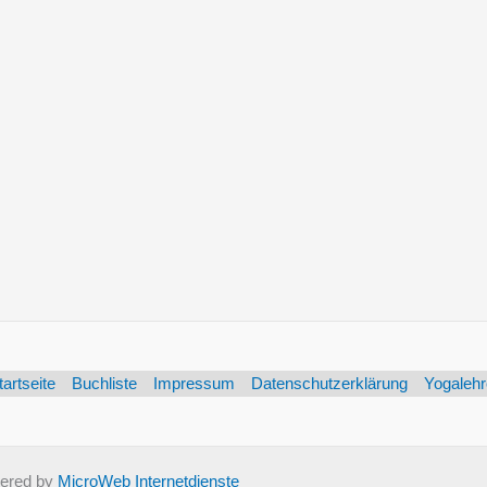
tartseite
Buchliste
Impressum
Datenschutzerklärung
Yogalehr
ered by
MicroWeb Internetdienste