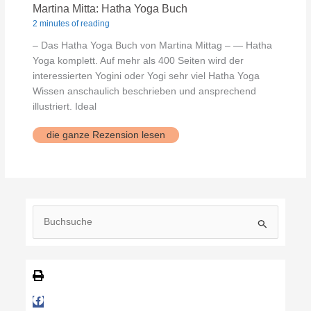
Martina Mitta: Hatha Yoga Buch
2 minutes of reading
– Das Hatha Yoga Buch von Martina Mittag – — Hatha
Yoga komplett. Auf mehr als 400 Seiten wird der
interessierten Yogini oder Yogi sehr viel Hatha Yoga
Wissen anschaulich beschrieben und ansprechend
illustriert. Ideal
Martina
die ganze Rezension lesen
Mitta:
Hatha
Yoga
Buch
S
u
c
h
e
n
n