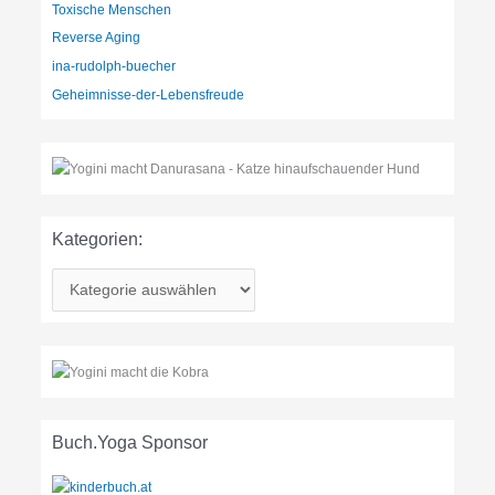
Toxische Menschen
Reverse Aging
ina-rudolph-buecher
Geheimnisse-der-Lebensfreude
Kategorien:
K
a
t
e
g
o
r
Buch.Yoga Sponsor
i
e