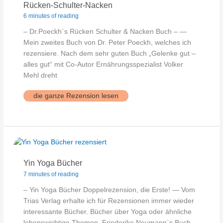
Rücken-Schulter-Nacken
6 minutes of reading
– Dr.Poeckh´s Rücken Schulter & Nacken Buch – —
Mein zweites Buch von Dr. Peter Poeckh, welches ich
rezensiere. Nach dem sehr guten Buch „Gelenke gut –
alles gut“ mit Co-Autor Ernährungsspezialist Volker
Mehl dreht
Rücken-
die ganze Rezension lesen
Schulter-
Nacken
Yin Yoga Bücher
7 minutes of reading
– Yin Yoga Bücher Doppelrezension, die Erste! — Vom
Trias Verlag erhalte ich für Rezensionen immer wieder
interessante Bücher. Bücher über Yoga oder ähnliche
lebenswichtige Themen. Friederike Neumann`s Buch