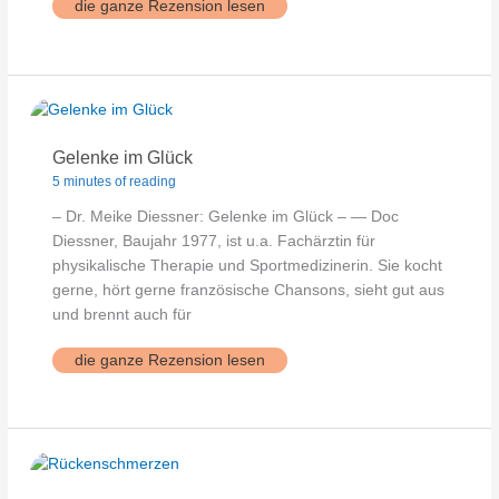
Rücken
die ganze Rezension lesen
Gelenke im Glück
5 minutes of reading
– Dr. Meike Diessner: Gelenke im Glück – — Doc
Diessner, Baujahr 1977, ist u.a. Fachärztin für
physikalische Therapie und Sportmedizinerin. Sie kocht
gerne, hört gerne französische Chansons, sieht gut aus
und brennt auch für
Gelenke
die ganze Rezension lesen
im
Glück