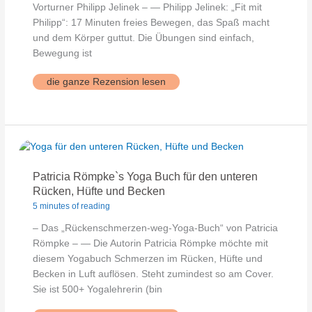
Vorturner Philipp Jelinek – — Philipp Jelinek: „Fit mit
Philipp“: 17 Minuten freies Bewegen, das Spaß macht
und dem Körper guttut. Die Übungen sind einfach,
Bewegung ist
Fit
die ganze Rezension lesen
mit
Philipp
Patricia Römpke`s Yoga Buch für den unteren
Rücken, Hüfte und Becken
5 minutes of reading
– Das „Rückenschmerzen-weg-Yoga-Buch“ von Patricia
Römpke – — Die Autorin Patricia Römpke möchte mit
diesem Yogabuch Schmerzen im Rücken, Hüfte und
Becken in Luft auflösen. Steht zumindest so am Cover.
Sie ist 500+ Yogalehrerin (bin