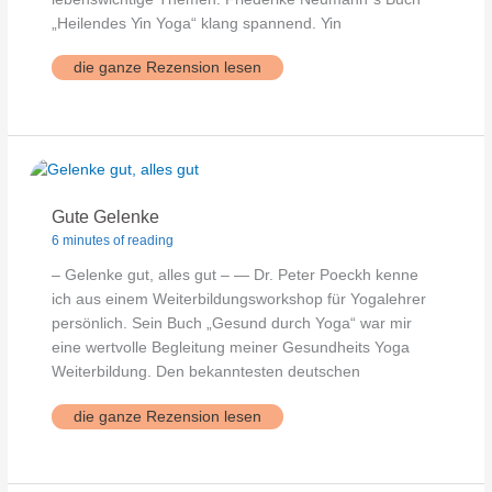
„Heilendes Yin Yoga“ klang spannend. Yin
Yin
die ganze Rezension lesen
Yoga
Bücher
Gute Gelenke
6 minutes of reading
– Gelenke gut, alles gut – — Dr. Peter Poeckh kenne
ich aus einem Weiterbildungsworkshop für Yogalehrer
persönlich. Sein Buch „Gesund durch Yoga“ war mir
eine wertvolle Begleitung meiner Gesundheits Yoga
Weiterbildung. Den bekanntesten deutschen
Gute
die ganze Rezension lesen
Gelenke