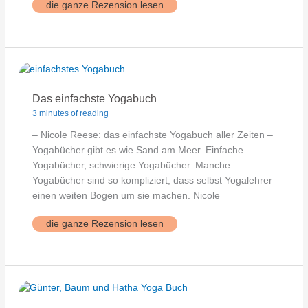
Patricia
die ganze Rezension lesen
Römpke`s
Yoga
Buch
für
den
unteren
Rücken,
Hüfte
und
Becken
Das einfachste Yogabuch
3 minutes of reading
– Nicole Reese: das einfachste Yogabuch aller Zeiten –
Yogabücher gibt es wie Sand am Meer. Einfache
Yogabücher, schwierige Yogabücher. Manche
Yogabücher sind so kompliziert, dass selbst Yogalehrer
einen weiten Bogen um sie machen. Nicole
Das
die ganze Rezension lesen
einfachste
Yogabuch