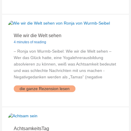
&
Selbsttäuschung
Wie wir die Welt sehen
4 minutes of reading
– Ronja von Wurmb-Seibel: Wie wir die Welt sehen –
Wer das Glück hatte, eine Yogalehrerausbildung
absolvieren zu können, weiß was Achtsamkeit bedeutet
und was schlechte Nachrichten mit uns machen -
Negativgedanken werden als „Tamas“ (negative
Wie
die ganze Rezension lesen
wir
die
Welt
sehen
AchtsamkeitsTag