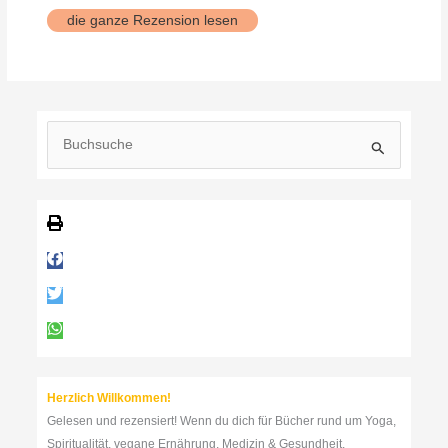
Kraft
die ganze Rezension lesen
durch
Ruhe
S
u
c
h
e
n
n
a
c
h
:
Herzlich Willkommen!
Gelesen und rezensiert! Wenn du dich für Bücher rund um Yoga,
Spiritualität, vegane Ernährung, Medizin & Gesundheit,