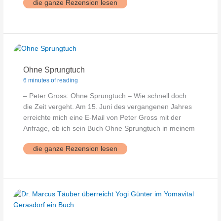
Geheimnisse-
die ganze Rezension lesen
der-
Lebensfreude
Ohne Sprungtuch
6 minutes of reading
– Peter Gross: Ohne Sprungtuch – Wie schnell doch
die Zeit vergeht. Am 15. Juni des vergangenen Jahres
erreichte mich eine E‑Mail von Peter Gross mit der
Anfrage, ob ich sein Buch Ohne Sprungtuch in meinem
Ohne
die ganze Rezension lesen
Sprungtuch