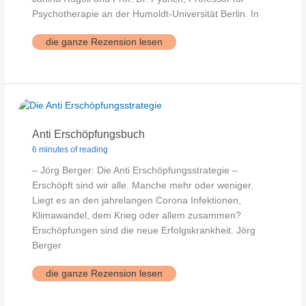
Psychotherapie an der Humoldt-Universität Berlin. In
Seelendocs
die ganze Rezension lesen
Anti Erschöpfungsbuch
6 minutes of reading
– Jörg Berger: Die Anti Erschöpfungsstrategie –
Erschöpft sind wir alle. Manche mehr oder weniger.
Liegt es an den jahrelangen Corona Infektionen,
Klimawandel, dem Krieg oder allem zusammen?
Erschöpfungen sind die neue Erfolgskrankheit. Jörg
Berger
Anti
die ganze Rezension lesen
Erschöpfungsbuch