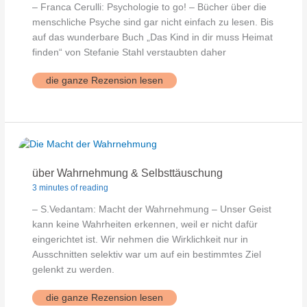
– Franca Cerulli: Psychologie to go! – Bücher über die
menschliche Psyche sind gar nicht einfach zu lesen. Bis
auf das wunderbare Buch „Das Kind in dir muss Heimat
finden“ von Stefanie Stahl verstaubten daher
Psychologie
die ganze Rezension lesen
to
go
über Wahrnehmung & Selbsttäuschung
3 minutes of reading
– S.Vedantam: Macht der Wahrnehmung – Unser Geist
kann keine Wahrheiten erkennen, weil er nicht dafür
eingerichtet ist. Wir nehmen die Wirklichkeit nur in
Ausschnitten selektiv war um auf ein bestimmtes Ziel
gelenkt zu werden.
über
die ganze Rezension lesen
Wahrnehmung