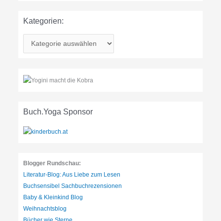
Kategorien:
K
a
t
e
g
o
r
Buch.Yoga Sponsor
i
e
n
:
Blogger Rundschau:
Literatur-Blog: Aus Liebe zum Lesen
Buchsensibel Sachbuchrezensionen
Baby & Kleinkind Blog
Weihnachtsblog
Bücher wie Sterne