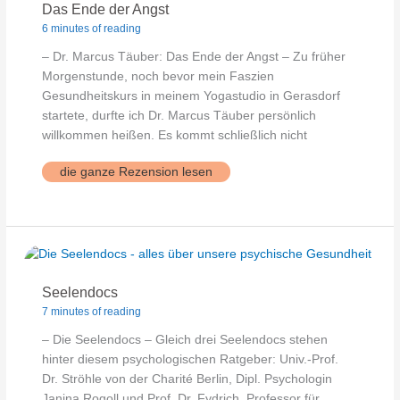
Das Ende der Angst
6 minutes of reading
– Dr. Marcus Täuber: Das Ende der Angst – Zu früher
Morgenstunde, noch bevor mein Faszien
Gesundheitskurs in meinem Yogastudio in Gerasdorf
startete, durfte ich Dr. Marcus Täuber persönlich
willkommen heißen. Es kommt schließlich nicht
Das
die ganze Rezension lesen
Ende
der
Angst
Seelendocs
7 minutes of reading
– Die Seelendocs – Gleich drei Seelendocs stehen
hinter diesem psychologischen Ratgeber: Univ.-Prof.
Dr. Ströhle von der Charité Berlin, Dipl. Psychologin
Janina Rogoll und Prof. Dr. Fydrich, Professor für