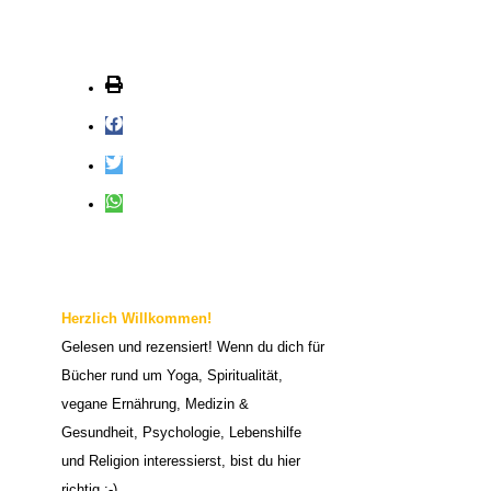
c
h
e
n
n
a
c
h
:
Herzlich Willkommen!
Gelesen und rezensiert! Wenn du dich für
Bücher rund um Yoga, Spiritualität,
vegane Ernährung, Medizin &
Gesundheit, Psychologie, Lebenshilfe
und Religion interessierst, bist du hier
richtig :-)