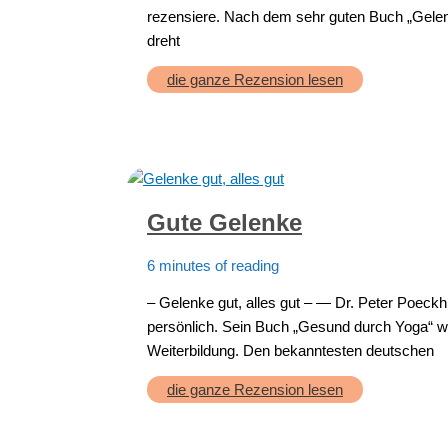
rezensiere. Nach dem sehr guten Buch „Gelenk
dreht
Rücken-
die ganze Rezension lesen
Schulter-
Nacken
Gute Gelenke
6 minutes of reading
– Gelenke gut, alles gut – — Dr. Peter Poeck
persönlich. Sein Buch „Gesund durch Yoga“ wa
Weiterbildung. Den bekanntesten deutschen
Gute
die ganze Rezension lesen
Gelenke