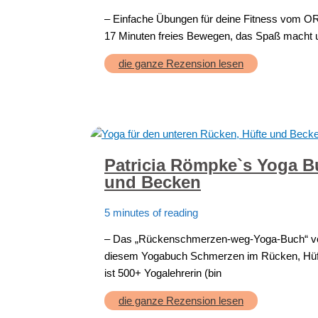
– Einfache Übungen für deine Fitness vom ORF V
17 Minuten freies Bewegen, das Spaß macht u
Fit
die ganze Rezension lesen
mit
Philipp
Patricia Römpke`s Yoga B
und Becken
5 minutes of reading
– Das „Rückenschmerzen-weg-Yoga-Buch“ von
diesem Yogabuch Schmerzen im Rücken, Hüfte
ist 500+ Yogalehrerin (bin
Patricia
die ganze Rezension lesen
Römpke`s