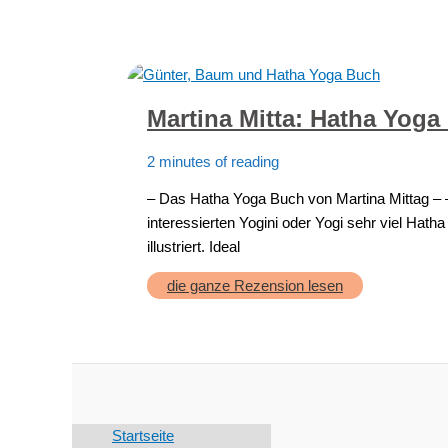
Yoga
Buch
für
den
unteren
Rücken,
Hüfte
und
Martina Mitta: Hatha Yoga
Becken
2 minutes of reading
– Das Hatha Yoga Buch von Martina Mittag – 
interessierten Yogini oder Yogi sehr viel Ha
illustriert. Ideal
Martina
die ganze Rezension lesen
Mitta:
Hatha
Yoga
Buch
Startseite