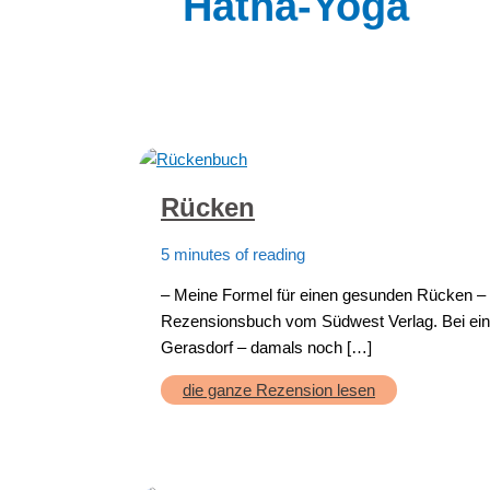
Hatha-Yoga
Rücken
5 minutes of reading
– Meine Formel für einen gesunden Rücken – P
Rezensionsbuch vom Südwest Verlag. Bei ei
Gerasdorf – damals noch […]
Rücken
die ganze Rezension lesen