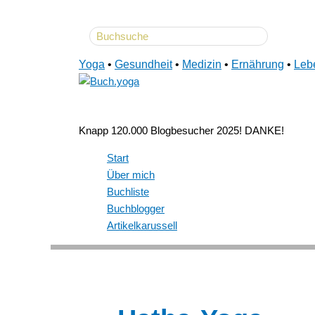
Search
Zum
for:
Inhalt
Yoga
•
Gesundheit
•
Medizin
•
Ernährung
•
Leb
springen
Knapp 120.000 Blogbesucher 2025! DANKE!
Start
Über mich
Buchliste
Buchblogger
Artikelkarussell