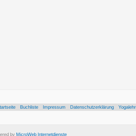
tartseite
Buchliste
Impressum
Datenschutzerklärung
Yogalehr
ered by
MicroWeb Internetdienste