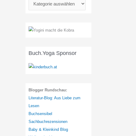
K
a
t
e
g
o
r
Buch.Yoga Sponsor
i
e
n
:
Blogger Rundschau:
Literatur-Blog: Aus Liebe zum
Lesen
Buchsensibel
Sachbuchrezensionen
Baby & Kleinkind Blog