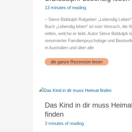
13 minutes of reading
– Steve Biddulph Ratgeber: „Lebendig Leben
Buch „Lebendig leben“ ist sein Versuch, die W
retten, welche er liebt. Autor Steve Biddulph is
renomierter Familienpsychologe und Bestsell
in Australien und über alle
S.Biddulph:
die ganze Rezension lesen
Lebendig
leben
Das Kind in dir muss Heima
finden
3 minutes of reading