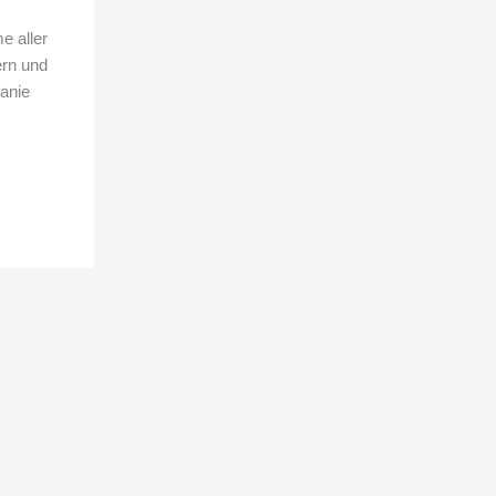
e aller
ern und
anie