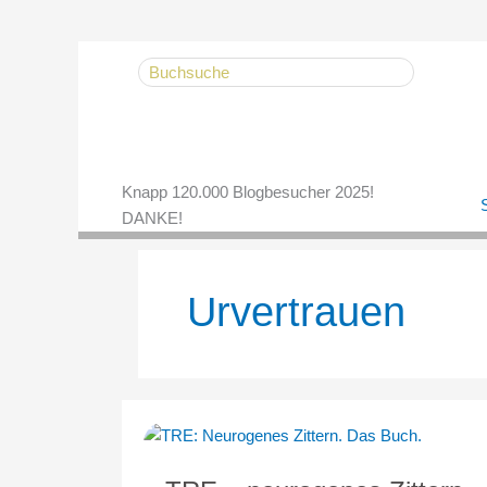
Zum
Search
Inhalt
for:
springen
Knapp 120.000 Blogbesucher 2025!
S
DANKE!
Urvertrauen