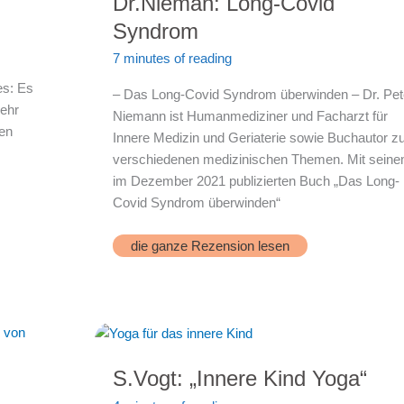
Dr.Nieman: Long-Covid
Syndrom
7 minutes of reading
es: Es
– Das Long-Covid Syndrom überwinden – Dr. Pet
mehr
Niemann ist Humanmediziner und Facharzt für
en
Innere Medizin und Geriaterie sowie Buchautor z
verschiedenen medizinischen Themen. Mit sein
im Dezember 2021 publizierten Buch „Das Long-
Covid Syndrom überwinden“
Dr.Nieman:
die ganze Rezension lesen
Long-
Covid
Syndrom
S.Vogt: „Innere Kind Yoga“