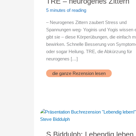
TRE – neurogenes Zittern
5 minutes of reading
– Neurogenes Zittern zaubert Stress und
Spannungen weg- Yoginis und Yogis wissen 
gibt sie – diese Körperübungen, die einfach 
bewirken. Schnelle Besserung von Symptom
oder sogar Heilung. TRE, die Abkürzung für
neurogenes […]
TRE
die ganze Rezension lesen
–
neurogenes
Zittern
S.Biddulph: Lebendig leben