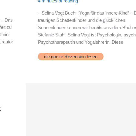
4 minutes of reading
– Selina Vogt Buch: „Yoga für das innere Kind“ – 
“ – Das
traurigen Schattenkinder und die glücklichen
elt zu
Sonnenkinder kennen wir bereits aus dem Buch 
t ein
Stefanie Stahl. Selina Vogt ist Psychologin, psych
erautor
Psychotherapeutin und Yogalehrerin. Diese
S.Vogt:
die ganze Rezension lesen
„Innere
Kind
Yoga“
t