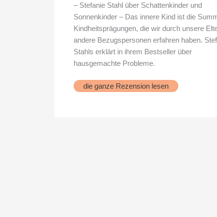
– Stefanie Stahl über Schattenkinder und
Sonnenkinder – Das innere Kind ist die Summ
Kindheitsprägungen, die wir durch unsere Elt
andere Bezugspersonen erfahren haben. Stef
Stahls erklärt in ihrem Bestseller über
hausgemachte Probleme.
Das
die ganze Rezension lesen
Kind
in
dir
muss
Heimat
finden