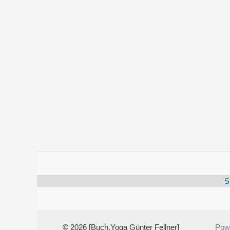
S
© 2026 [Buch.Yoga Günter Fellner]
Pow