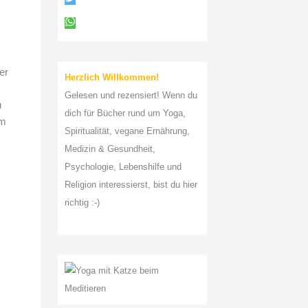
a
c
h
:
er
Herzlich Willkommen!
Gelesen und rezensiert! Wenn du
u
dich für Bücher rund um Yoga,
em
Spiritualität, vegane Ernährung,
Medizin & Gesundheit,
Psychologie, Lebenshilfe und
Religion interessierst, bist du hier
richtig :-)