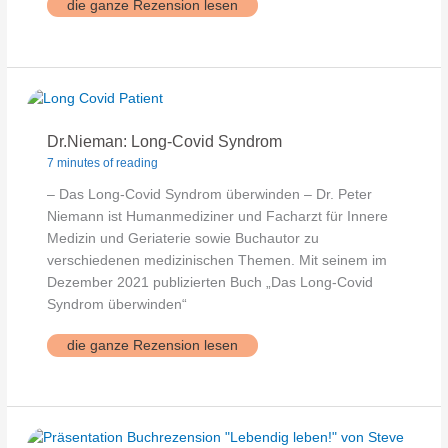
TRE
die ganze Rezension lesen
–
neurogenes
Zittern
Dr.Nieman: Long-Covid Syndrom
7 minutes of reading
– Das Long-Covid Syndrom überwinden – Dr. Peter
Niemann ist Humanmediziner und Facharzt für Innere
Medizin und Geriaterie sowie Buchautor zu
verschiedenen medizinischen Themen. Mit seinem im
Dezember 2021 publizierten Buch „Das Long-Covid
Syndrom überwinden“
Dr.Nieman:
die ganze Rezension lesen
Long-
Covid
Syndrom