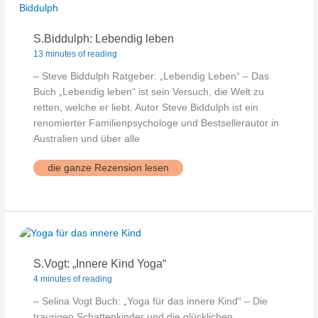
S.Biddulph: Lebendig leben
13 minutes of reading
– Steve Biddulph Ratgeber: „Lebendig Leben“ – Das
Buch „Lebendig leben“ ist sein Versuch, die Welt zu
retten, welche er liebt. Autor Steve Biddulph ist ein
renomierter Familienpsychologe und Bestsellerautor in
Australien und über alle
S.Biddulph:
die ganze Rezension lesen
Lebendig
leben
S.Vogt: „Innere Kind Yoga“
4 minutes of reading
– Selina Vogt Buch: „Yoga für das innere Kind“ – Die
traurigen Schattenkinder und die glücklichen