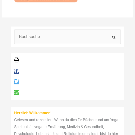
Kind
in
dir
muss
Heimat
finden
S
u
c
h
e
n
n
a
c
h
:
Herzlich Willkommen!
Gelesen und rezensiert! Wenn du dich für Bücher rund um Yoga,
Spiritualität, vegane Ernährung, Medizin & Gesundheit,
Psychologie, Lebenshilfe und Religion interessierst, bist du hier