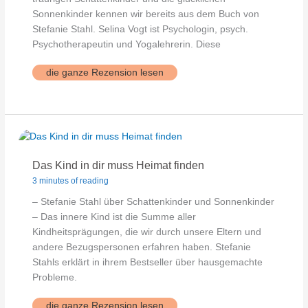
Sonnenkinder kennen wir bereits aus dem Buch von
Stefanie Stahl. Selina Vogt ist Psychologin, psych.
Psychotherapeutin und Yogalehrerin. Diese
S.Vogt:
die ganze Rezension lesen
„Innere
Kind
Yoga“
Das Kind in dir muss Heimat finden
3 minutes of reading
– Stefanie Stahl über Schattenkinder und Sonnenkinder
– Das innere Kind ist die Summe aller
Kindheitsprägungen, die wir durch unsere Eltern und
andere Bezugspersonen erfahren haben. Stefanie
Stahls erklärt in ihrem Bestseller über hausgemachte
Probleme.
Das
die ganze Rezension lesen