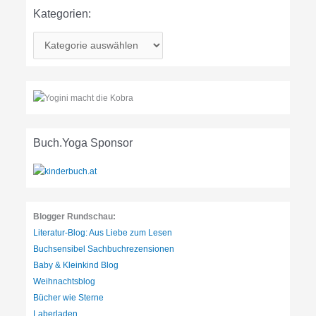
Kategorien:
K
a
t
e
g
o
r
Buch.Yoga Sponsor
i
e
n
:
Blogger Rundschau:
Literatur-Blog: Aus Liebe zum Lesen
Buchsensibel Sachbuchrezensionen
Baby & Kleinkind Blog
Weihnachtsblog
Bücher wie Sterne
Laberladen