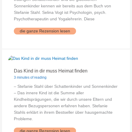
Sonnenkinder kennen wir bereits aus dem Buch von
Stefanie Stahl. Selina Vogt ist Psychologin, psych.
Psychotherapeutin und Yogalehrerin. Diese
S.Vogt:
die ganze Rezension lesen
„Innere
Kind
Yoga“
Das Kind in dir muss Heimat finden
3 minutes of reading
– Stefanie Stahl über Schattenkinder und Sonnenkinder
– Das innere Kind ist die Summe aller
Kindheitsprägungen, die wir durch unsere Eltern und
andere Bezugspersonen erfahren haben. Stefanie
Stahls erklärt in ihrem Bestseller über hausgemachte
Probleme.
Das
die ganze Rezension lesen