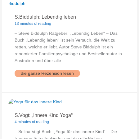
S.Biddulph: Lebendig leben
13 minutes of reading
– Steve Biddulph Ratgeber: „Lebendig Leben“ – Das
Buch „Lebendig leben“ ist sein Versuch, die Welt zu
retten, welche er liebt. Autor Steve Biddulph ist ein
renomierter Familienpsychologe und Bestsellerautor in
Australien und über alle
S.Biddulph:
die ganze Rezension lesen
Lebendig
leben
S.Vogt: „Innere Kind Yoga“
4 minutes of reading
– Selina Vogt Buch: „Yoga für das innere Kind“ – Die
traurigen Schattenkinder und die glücklichen