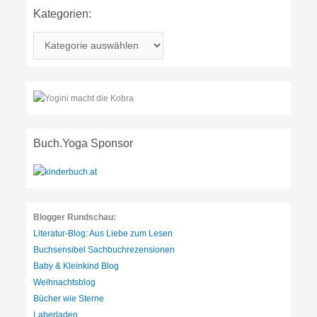
Kategorien:
K
a
t
e
g
o
r
Buch.Yoga Sponsor
i
e
n
:
Blogger Rundschau:
Literatur-Blog: Aus Liebe zum Lesen
Buchsensibel Sachbuchrezensionen
Baby & Kleinkind Blog
Weihnachtsblog
Bücher wie Sterne
Laberladen