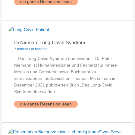
TRE
die ganze Rezension lesen
–
neurogenes
Zittern
Dr.Nieman: Long-Covid Syndrom
7 minutes of reading
– Das Long-Covid Syndrom überwinden – Dr. Peter
Niemann ist Humanmediziner und Facharzt für Innere
Medizin und Geriaterie sowie Buchautor zu
verschiedenen medizinischen Themen. Mit seinem im
Dezember 2021 publizierten Buch „Das Long-Covid
Syndrom überwinden“
Dr.Nieman:
die ganze Rezension lesen
Long-
Covid
Syndrom