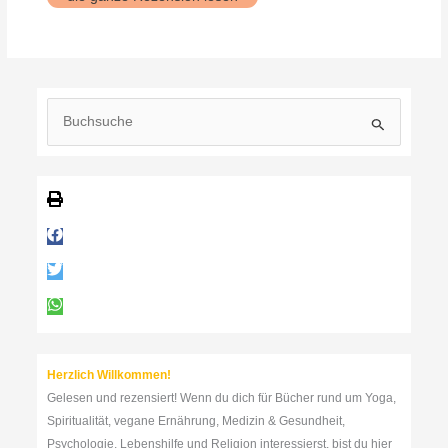
Kind
in
dir
muss
Heimat
finden
S
u
c
h
e
n
n
a
c
h
:
Herzlich Willkommen!
Gelesen und rezensiert! Wenn du dich für Bücher rund um Yoga,
Spiritualität, vegane Ernährung, Medizin & Gesundheit,
Psychologie, Lebenshilfe und Religion interessierst, bist du hier