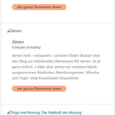
breathwork
die ganze Rezension lesen
Atmen
6 minutes of reading
Atmen heilt – entspannt – zentriert Ralph Skuban über
den Weg zur individuellen Atempraxis Wir atmen. Ist ja
ganz einfach. Leider aber atmen wir meistens falsch,
ausgenommen Medizinier, Atemtherapeuten, Mönche
und Yogis. Viele Krankheiten körperlicher
Atmen
die ganze Rezension lesen