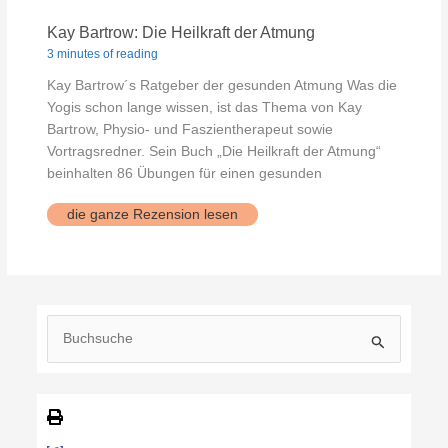
Kay Bartrow: Die Heilkraft der Atmung
3 minutes of reading
Kay Bartrow´s Ratgeber der gesunden Atmung Was die
Yogis schon lange wissen, ist das Thema von Kay
Bartrow, Physio- und Faszientherapeut sowie
Vortragsredner. Sein Buch „Die Heilkraft der Atmung“
beinhalten 86 Übungen für einen gesunden
Kay
die ganze Rezension lesen
Bartrow:
Die
Heilkraft
der
Atmung
S
u
c
h
e
n