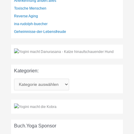
Anerkennung ändert alles
Toxische Menschen
Reverse Aging
ina-rudolph-buecher
Geheimnisse-der-Lebensfreude
Kategorien:
K
a
t
e
g
o
r
Buch.Yoga Sponsor
i