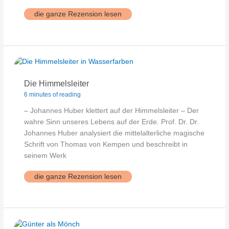
Wahre
die ganze Rezension lesen
Freiheit
Die Himmelsleiter
6 minutes of reading
– Johannes Huber klettert auf der Himmelsleiter – Der
wahre Sinn unseres Lebens auf der Erde. Prof. Dr. Dr.
Johannes Huber analysiert die mittelalterliche magische
Schrift von Thomas von Kempen und beschreibt in
seinem Werk
Die
die ganze Rezension lesen
Himmelsleiter