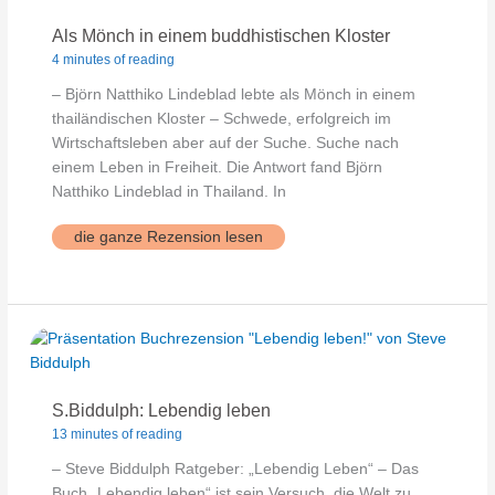
Als Mönch in einem buddhistischen Kloster
4 minutes of reading
– Björn Natthiko Lindeblad lebte als Mönch in einem
thailändischen Kloster – Schwede, erfolgreich im
Wirtschaftsleben aber auf der Suche. Suche nach
einem Leben in Freiheit. Die Antwort fand Björn
Natthiko Lindeblad in Thailand. In
Als
die ganze Rezension lesen
Mönch
in
einem
buddhistischen
Kloster
S.Biddulph: Lebendig leben
13 minutes of reading
– Steve Biddulph Ratgeber: „Lebendig Leben“ – Das
Buch „Lebendig leben“ ist sein Versuch, die Welt zu