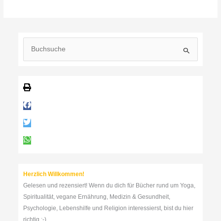
Bhagavad
Gita
S
u
c
h
e
n
n
a
c
h
:
Herzlich Willkommen!
Gelesen und rezensiert! Wenn du dich für Bücher rund um Yoga,
Spiritualität, vegane Ernährung, Medizin & Gesundheit,
Psychologie, Lebenshilfe und Religion interessierst, bist du hier
richtig :-)