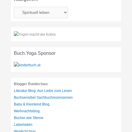
K
a
t
e
g
o
r
Buch.Yoga Sponsor
i
e
n
:
Blogger Rundschau:
Literatur-Blog: Aus Liebe zum Lesen
Buchsensibel Sachbuchrezensionen
Baby & Kleinkind Blog
Weihnachtsblog
Bücher wie Sterne
Laberladen
Wortlicht.blog