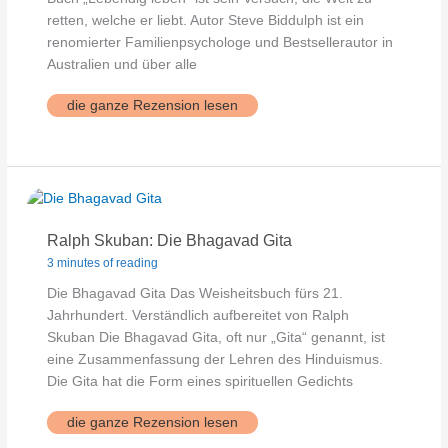
retten, welche er liebt. Autor Steve Biddulph ist ein
renomierter Familienpsychologe und Bestsellerautor in
Australien und über alle
S.Biddulph:
die ganze Rezension lesen
Lebendig
leben
Ralph Skuban: Die Bhagavad Gita
3 minutes of reading
Die Bhagavad Gita Das Weisheitsbuch fürs 21.
Jahrhundert. Verständlich aufbereitet von Ralph
Skuban Die Bhagavad Gita, oft nur „Gita“ genannt, ist
eine Zusammenfassung der Lehren des Hinduismus.
Die Gita hat die Form eines spirituellen Gedichts
Ralph
die ganze Rezension lesen
Skuban:
Die