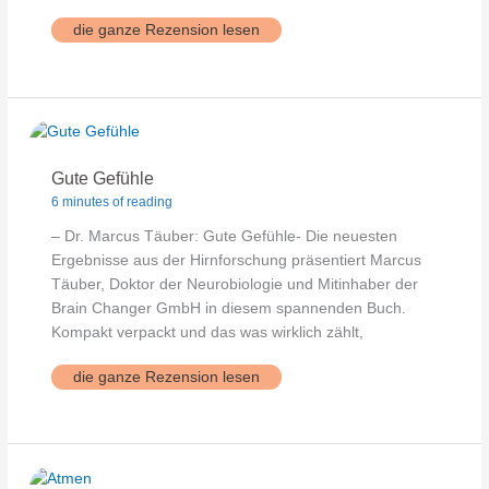
Anti
die ganze Rezension lesen
Erschöpfungsbuch
Gute Gefühle
6 minutes of reading
– Dr. Marcus Täuber: Gute Gefühle- Die neuesten
Ergebnisse aus der Hirnforschung präsentiert Marcus
Täuber, Doktor der Neurobiologie und Mitinhaber der
Brain Changer GmbH in diesem spannenden Buch.
Kompakt verpackt und das was wirklich zählt,
Gute
die ganze Rezension lesen
Gefühle