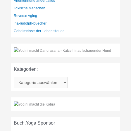
Anerkennung ändert alles
Toxische Menschen
Reverse Aging
ina-rudolph-buecher
Geheimnisse-der-Lebensfreude
Kategorien:
K
a
t
e
g
o
r
Buch.Yoga Sponsor
i