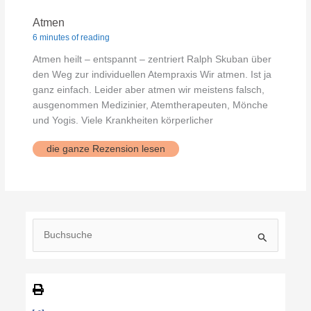
Atmen
6 minutes of reading
Atmen heilt – entspannt – zentriert Ralph Skuban über
den Weg zur individuellen Atempraxis Wir atmen. Ist ja
ganz einfach. Leider aber atmen wir meistens falsch,
ausgenommen Medizinier, Atemtherapeuten, Mönche
und Yogis. Viele Krankheiten körperlicher
Atmen
die ganze Rezension lesen
S
u
c
h
e
n