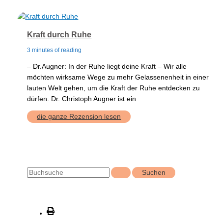
Kraft durch Ruhe
3 minutes of reading
– Dr.Augner: In der Ruhe liegt deine Kraft – Wir alle
möchten wirksame Wege zu mehr Gelassenenheit in einer
lauten Welt gehen, um die Kraft der Ruhe entdecken zu
dürfen. Dr. Christoph Augner ist ein
Kraft
die ganze Rezension lesen
durch
Ruhe
S
u
c
h
e