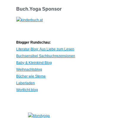
o
r
Buch.Yoga Sponsor
i
e
n
:
Blogger Rundschau:
Literatur-Blog: Aus Liebe zum Lesen
Buchsensibel Sachbuchrezensionen
Baby & Kleinkind Blog
Weihnachtsblog
Bücher wie Sterne
Laberladen
Wortlicht.blog