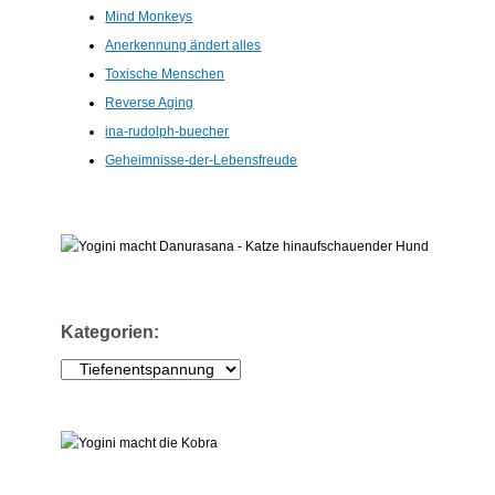
Mind Monkeys
Anerkennung ändert alles
Toxische Menschen
Reverse Aging
ina-rudolph-buecher
Geheimnisse-der-Lebensfreude
Kategorien:
K
a
t
e
g