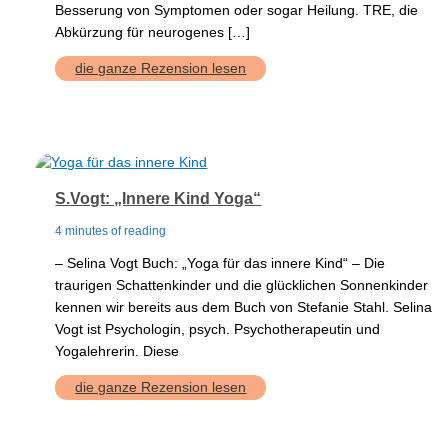
Besserung von Symptomen oder sogar Heilung. TRE, die
Abkürzung für neurogenes […]
TRE
die ganze Rezension lesen
–
neurogenes
Zittern
S.Vogt: „Innere Kind Yoga“
4 minutes of reading
– Selina Vogt Buch: „Yoga für das innere Kind“ – Die
traurigen Schattenkinder und die glücklichen Sonnenkinder
kennen wir bereits aus dem Buch von Stefanie Stahl. Selina
Vogt ist Psychologin, psych. Psychotherapeutin und
Yogalehrerin. Diese
S.Vogt:
die ganze Rezension lesen
„Innere
Kind
Yoga“