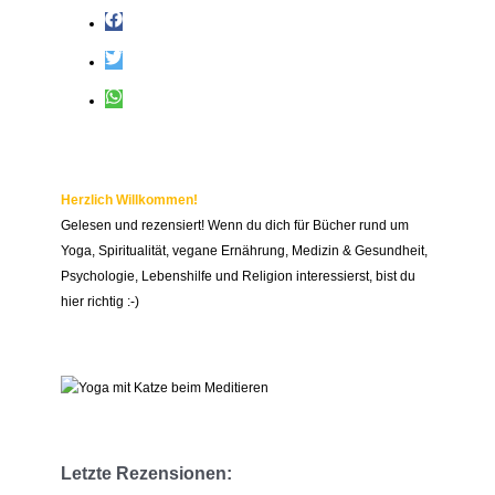
n
n
a
c
h
:
Herzlich Willkommen!
Gelesen und rezensiert! Wenn du dich für Bücher rund um
Yoga, Spiritualität, vegane Ernährung, Medizin & Gesundheit,
Psychologie, Lebenshilfe und Religion interessierst, bist du
hier richtig :-)
Letzte Rezensionen: