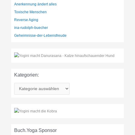
Anerkennung ändert alles
Toxische Menschen
Reverse Aging
ina-rudolph-buecher
Geheimnisse-der-Lebensfreude
Kategorien:
K
a
t
e
g
o
r
Buch.Yoga Sponsor
i