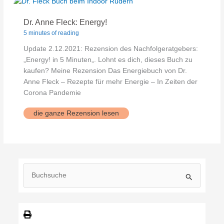
Dr. Anne Fleck: Energy!
5 minutes of reading
Update 2.12.2021: Rezension des Nachfolgeratgebers:
„Energy! in 5 Minuten„. Lohnt es dich, dieses Buch zu
kaufen? Meine Rezension Das Energiebuch von Dr.
Anne Fleck – Rezepte für mehr Energie – In Zeiten der
Corona Pandemie
Dr.
die ganze Rezension lesen
Anne
Fleck:
Energy!
S
u
c
h
e