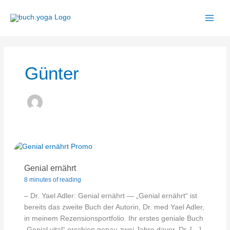
Zum
Inhalt
springen
Günter
Genial ernährt
8 minutes of reading
– Dr. Yael Adler: Genial ernährt — „Genial ernährt“ ist
bereits das zweite Buch der Autorin, Dr. med Yael Adler,
in meinem Rezensionsportfolio. Ihr erstes geniale Buch
„Genial vital“ erschien genau zwei Jahre davor. Dr. […]