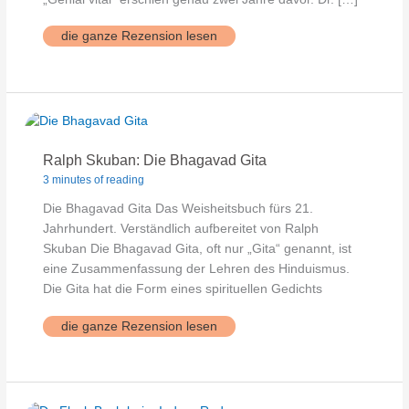
Genial
die ganze Rezension lesen
ernährt
Ralph Skuban: Die Bhagavad Gita
3 minutes of reading
Die Bhagavad Gita Das Weisheitsbuch fürs 21.
Jahrhundert. Verständlich aufbereitet von Ralph
Skuban Die Bhagavad Gita, oft nur „Gita“ genannt, ist
eine Zusammenfassung der Lehren des Hinduismus.
Die Gita hat die Form eines spirituellen Gedichts
Ralph
die ganze Rezension lesen
Skuban:
Die
Bhagavad
Gita