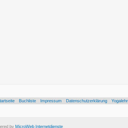
tartseite
Buchliste
Impressum
Datenschutzerklärung
Yogalehr
ered by
MicroWeb Internetdienste