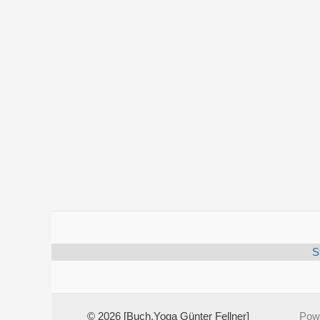
S
© 2026 [Buch.Yoga Günter Fellner]
Pow