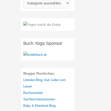
K
a
t
e
g
o
r
Buch.Yoga Sponsor
i
e
n
:
Blogger Rundschau:
Literatur-Blog: Aus Liebe zum
Lesen
Buchsensibel
Sachbuchrezensionen
Baby & Kleinkind Blog