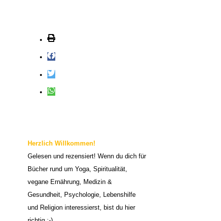
c
h
e
n
n
a
c
h
:
Herzlich Willkommen!
Gelesen und rezensiert! Wenn du dich für
Bücher rund um Yoga, Spiritualität,
vegane Ernährung, Medizin &
Gesundheit, Psychologie, Lebenshilfe
und Religion interessierst, bist du hier
richtig :-)