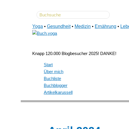
Search
Zum
for:
Inhalt
Yoga
•
Gesundheit
•
Medizin
•
Ernährung
•
Leb
springen
Knapp 120.000 Blogbesucher 2025! DANKE!
Start
Über mich
Buchliste
Buchblogger
Artikelkarussell