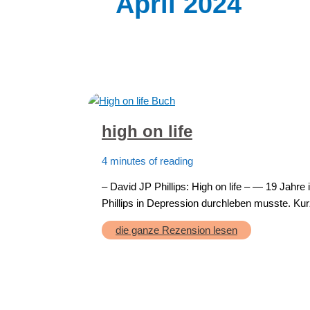
April 2024
high on life
4 minutes of reading
– David JP Phillips: High on life – — 19 Jahre 
Phillips in Depression durchleben musste. Ku
high
die ganze Rezension lesen
on
life