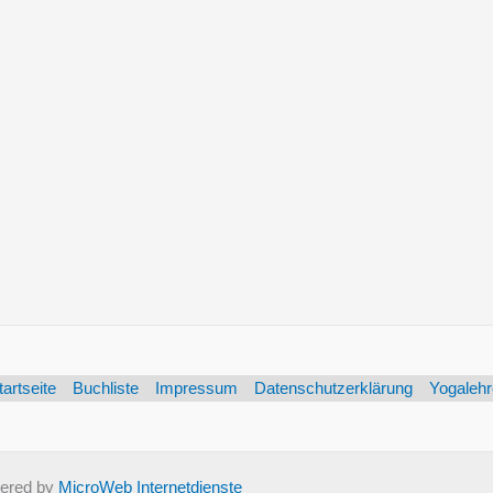
tartseite
Buchliste
Impressum
Datenschutzerklärung
Yogalehr
ered by
MicroWeb Internetdienste