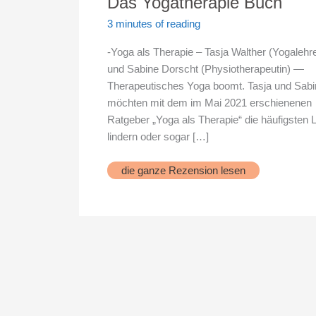
Das Yogatherapie Buch
3 minutes of reading
-Yoga als Therapie – Tasja Walther (Yogalehre
und Sabine Dorscht (Physiotherapeutin) —
Therapeutisches Yoga boomt. Tasja und Sabi
möchten mit dem im Mai 2021 erschienenen
Ratgeber „Yoga als Therapie“ die häufigsten 
lindern oder sogar […]
Das
die ganze Rezension lesen
Yogatherapie
Buch