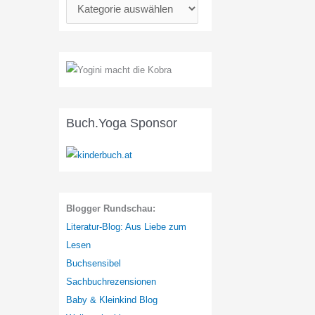
K
a
t
e
g
o
r
Buch.Yoga Sponsor
i
e
n
:
Blogger Rundschau:
Literatur-Blog: Aus Liebe zum
Lesen
Buchsensibel
Sachbuchrezensionen
Baby & Kleinkind Blog