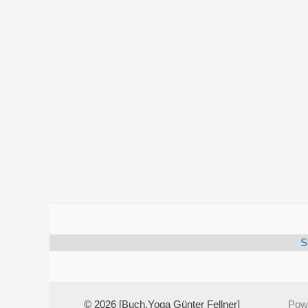
S
© 2026 [Buch.Yoga Günter Fellner]
Pow