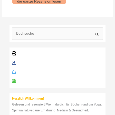
Aktiv
die ganze Rezension lesen
verjüngen
S
u
c
h
e
n
n
a
c
h
:
Herzlich Willkommen!
Gelesen und rezensiert! Wenn du dich für Bücher rund um Yoga,
Spiritualität, vegane Ernährung, Medizin & Gesundheit,