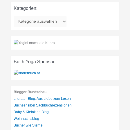
Kategorien:
K
a
t
e
g
o
r
Buch.Yoga Sponsor
i
e
n
:
Blogger Rundschau:
Literatur-Blog: Aus Liebe zum Lesen
Buchsensibel Sachbuchrezensionen
Baby & Kleinkind Blog
Weihnachtsblog
Bücher wie Sterne