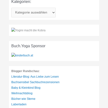
Kategorien:
K
a
t
e
g
o
r
Buch.Yoga Sponsor
i
e
n
:
Blogger Rundschau:
Literatur-Blog: Aus Liebe zum Lesen
Buchsensibel Sachbuchrezensionen
Baby & Kleinkind Blog
Weihnachtsblog
Bücher wie Sterne
Laberladen