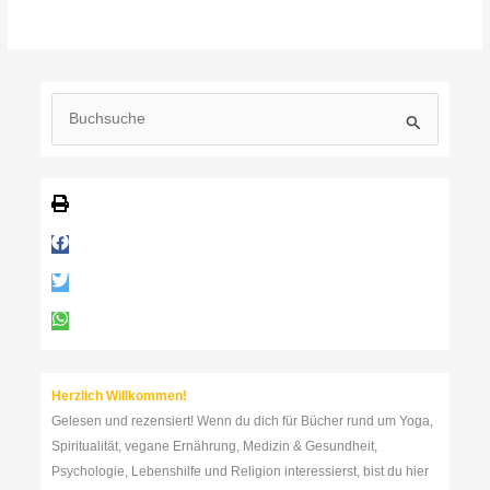
S
u
c
h
e
n
n
a
c
h
:
Herzlich Willkommen!
Gelesen und rezensiert! Wenn du dich für Bücher rund um Yoga,
Spiritualität, vegane Ernährung, Medizin & Gesundheit,
Psychologie, Lebenshilfe und Religion interessierst, bist du hier