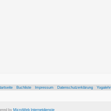
tartseite
Buchliste
Impressum
Datenschutzerklärung
Yogalehr
ered by
MicroWeb Internetdienste