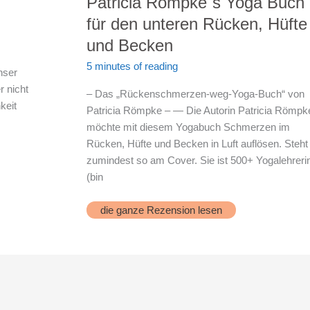
Patricia Römpke`s Yoga Buch
für den unteren Rücken, Hüfte
und Becken
5 minutes of reading
nser
r nicht
– Das „Rückenschmerzen-weg-Yoga-Buch“ von
keit
Patricia Römpke – — Die Autorin Patricia Römpk
möchte mit diesem Yogabuch Schmerzen im
Rücken, Hüfte und Becken in Luft auflösen. Steht
zumindest so am Cover. Sie ist 500+ Yogalehreri
(bin
Patricia
die ganze Rezension lesen
Römpke`s
Yoga
Buch
für
den
unteren
Rücken,
Hüfte
und