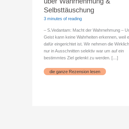
über Wahrnehmung &
Selbsttäuschung
3 minutes of reading
– S.Vedantam: Macht der Wahrnehmung – U
Geist kann keine Wahrheiten erkennen, weil e
dafür eingerichtet ist. Wir nehmen die Wirklich
nur in Ausschnitten selektiv war um auf ein
bestimmtes Ziel gelenkt zu werden. […]
über
die ganze Rezension lesen
Wahrnehmung
&
Selbsttäuschung