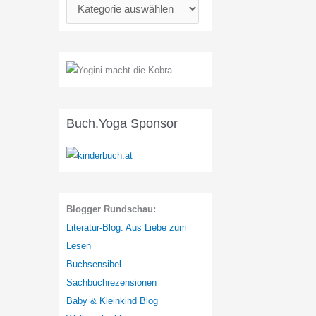
K
a
t
e
g
o
r
Buch.Yoga Sponsor
i
e
n
:
Blogger Rundschau:
Literatur-Blog: Aus Liebe zum
Lesen
Buchsensibel
Sachbuchrezensionen
Baby & Kleinkind Blog