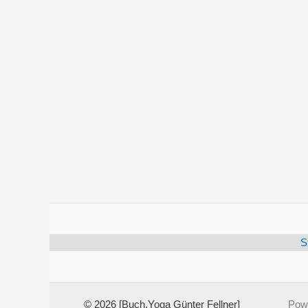
S
© 2026 [Buch.Yoga Günter Fellner]
Pow