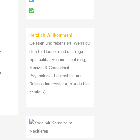
a
c
h
:
Herzlich Willkommen!
Gelesen und rezensiert! Wenn du
e
dich für Bücher rund um Yoga,
Spiritualität, vegane Ernährung,
Medizin & Gesundheit,
n
Psychologie, Lebenshilfe und
Religion interessierst, bist du hier
richtig :-)